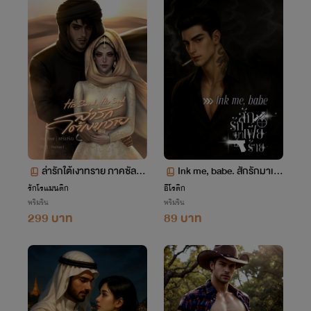
ล่ารักใต้เงาทราย ภาคซัลมา
Ink me, babe. สักรักมาเฟี
นและขอบฟ้า
ยร้าย /Domination / Emot
รักโรแมนติก
อีโรติก
พริมริน
พริมริน
ional Control
299 บาท
89 บาท