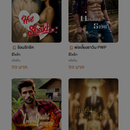
ร้อนรักชีค
พ่อเลี้ยงธาวิน PWP
อีโรติก
อีโรติก
พริมริน
พริมริน
59 บาท
59 บาท