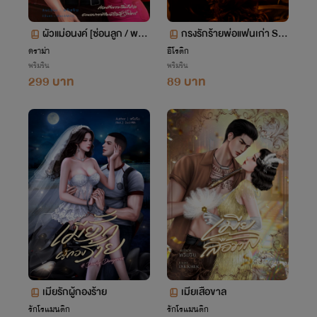
ผัวแม่อนงค์ [ซ่อนลูก / พระเ
กรงรักร้ายพ่อแฟนเก่า SM
อกเถื่อน / NC20+]
20+
ดราม่า
อีโรติก
พริมริน
พริมริน
299 บาท
89 บาท
เมียรักผู้กองร้าย
เมียเสือขาล
รักโรแมนติก
รักโรแมนติก