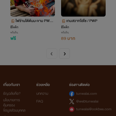
ไฟร่านใต้ต้นมะขาม PWP
เกมสวาทไฮโซ / PWP
ฟรี
อีโรติก
อีโรติก
พริมริน
พริมริน
ฟรี
89 บาท
เกี่ยวกับเรา
ช่วยเหลือ
ช่องทางติดต่อ
ธัญวลัยคือ?
บทความ
tunwalai.com
นโยบายการ
FAQ
@webtunwalai
คุ้มครอง
tunwalai@ookbee.com
ข้อมูลส่วนบุคคล