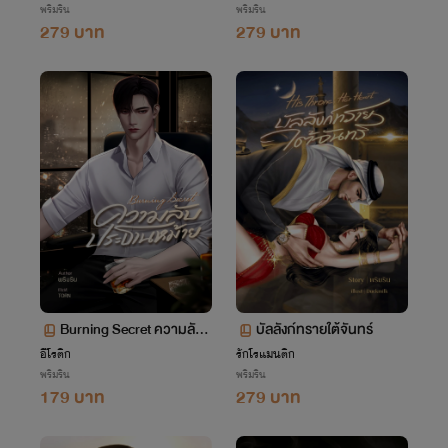
พริมริน
พริมริน
279 บาท
279 บาท
Burning Secret ความลับ
บัลลังก์ทรายใต้จันทร์
ประธานหม้าย
อีโรติก
รักโรแมนติก
พริมริน
พริมริน
179 บาท
279 บาท