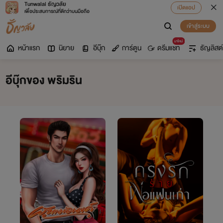
Tunwalai ธัญวลัย
เปิดแอป
เพื่อประสบการณ์ที่ดีกว่าบนมือถือ
เข้าสู่ระบบ
มาใหม่
หน้าแรก
นิยาย
อีบุ๊ก
การ์ตูน
ดรีมแชท
ธัญลิสต์
อีบุ๊กของ พริมริน