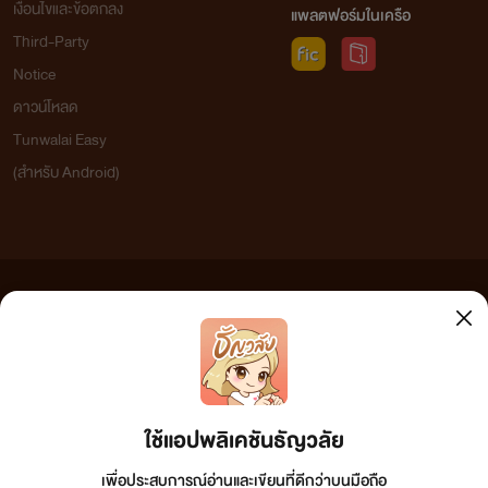
เงื่อนไขและข้อตกลง
แพลตฟอร์มในเครือ
Third-Party
Notice
ดาวน์โหลด
Tunwalai Easy
(สำหรับ Android)
ข้อความที่ท่านได้อ่านจากเว็บไซต์นี้เกิดจากการเขียนโดยสาธารณชนและเผยแพร่โดยอัตโนมัติ ผู้ดูแล
เว็บไซต์แห่งนี้ไม่ได้เห็นด้วยและไม่ขอรับผิดชอบต่อข้อความใดๆ ทั้งสิ้น ดังนั้นผู้อ่านทุกท่านโปรดใช้
วิจารณญาณในการกลั่นกรองด้วยตนเอง และหากท่านพบข้อความใดๆ ที่ขัดต่อกฎหมายและศีลธรรม
กรุณาแจ้งมาที่ tunwalai@ookbee.com เพื่อทีมงานจะได้ดำเนินการในทันที ทั้งนี้ ทางเว็บไซต์ขอสงวน
ลิขสิทธิ์ตามพระราชบัญญัติลิขสิทธิ์ (ฉบับเพิ่มเติม) พ.ศ.2558
ใช้แอปพลิเคชันธัญวลัย
เพื่อประสบการณ์อ่านและเขียนที่ดีกว่าบนมือถือ