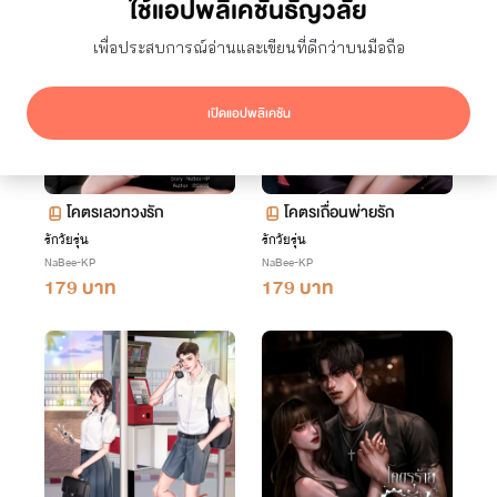
ใช้แอปพลิเคชันธัญวลัย
เพื่อประสบการณ์อ่านและเขียนที่ดีกว่าบนมือถือ
เปิดแอปพลิเคชัน
โคตรเลวทวงรัก
โคตรเถื่อนพ่ายรัก
รักวัยรุ่น
รักวัยรุ่น
NaBee-KP
NaBee-KP
179 บาท
179 บาท