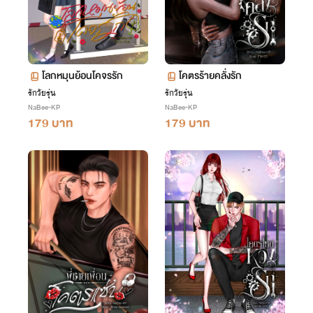
โลกหมุนย้อนโคจรรัก
โคตรร้ายคลั่งรัก
รักวัยรุ่น
รักวัยรุ่น
NaBee-KP
NaBee-KP
179 บาท
179 บาท