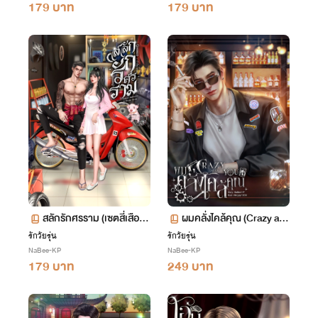
179 บาท
179 บาท
สลักรักศรราม (เซตสี่เสือสิ้
ผมคลั่งไคล้คุณ (Crazy ab
นลาย)
out you)
รักวัยรุ่น
รักวัยรุ่น
NaBee-KP
NaBee-KP
179 บาท
249 บาท