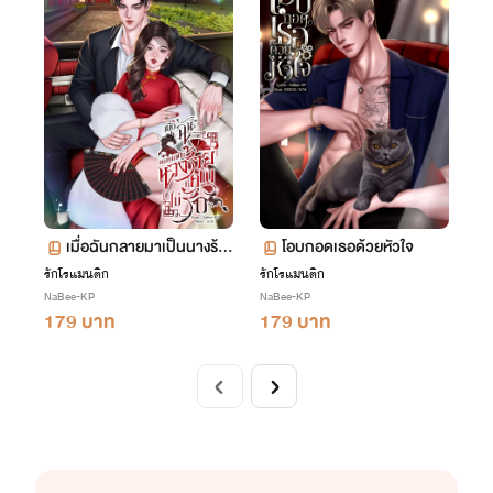
เมื่อฉันกลายมาเป็นนางร้า
โอบกอดเธอด้วยหัวใจ
ยที่คุณไม่รัก
รักโรแมนติก
รักโรแมนติก
NaBee-KP
NaBee-KP
179 บาท
179 บาท