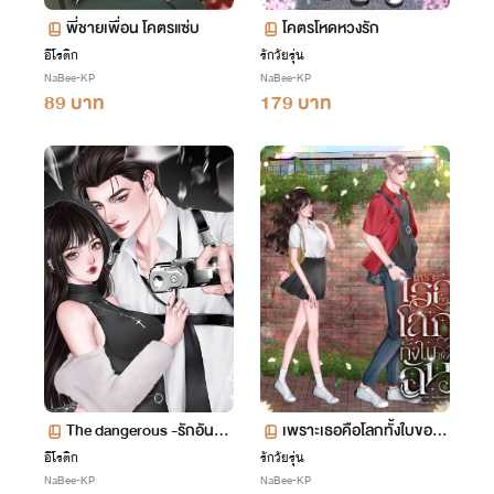
พี่ชายเพื่อน โคตรแซ่บ
โคตรโหดหวงรัก
อีโรติก
รักวัยรุ่น
NaBee-KP
NaBee-KP
89 บาท
179 บาท
The dangerous -รักอันตร
เพราะเธอคือโลกทั้งใบของฉั
ายของราชัน
น
อีโรติก
รักวัยรุ่น
NaBee-KP
NaBee-KP