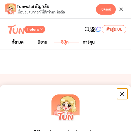
Tunwalai ธัญวลัย
เปิดแอป
เพื่อประสบการณ์ที่ดีกว่าบนมือถือ
Hetero
เข้าสู่ระบบ
ทั้งหมด
นิยาย
อีบุ๊ก
การ์ตูน
อีบุ๊กของ NaBee-KP