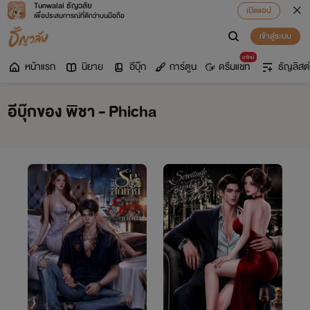
Tunwalai ธัญวลัย
เปิดแอป
เพื่อประสบการณ์ที่ดีกว่าบนมือถือ
เข้าสู่ระบบ
มาใหม่
หน้าแรก
นิยาย
อีบุ๊ก
การ์ตูน
ดรีมแชท
ธัญลิสต์
อีบุ๊กของ พิชา - Phicha