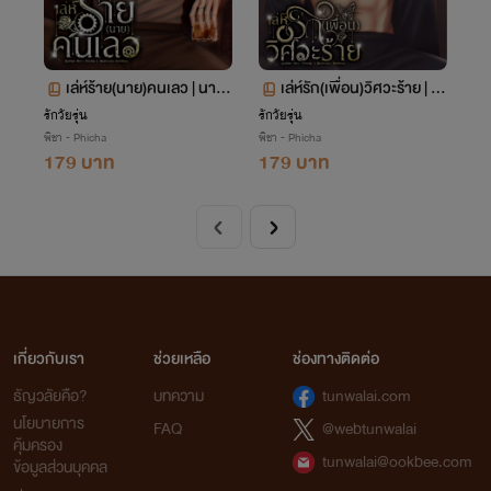
เล่ห์ร้าย(นาย)คนเลว | นาย
เล่ห์รัก(เพื่อน)วิศวะร้าย | เพิ
น์xฟ้าใส
ร์ธxนาบี
รักวัยรุ่น
รักวัยรุ่น
พิชา - Phicha
พิชา - Phicha
179 บาท
179 บาท
เกี่ยวกับเรา
ช่วยเหลือ
ช่องทางติดต่อ
ธัญวลัยคือ?
บทความ
tunwalai.com
นโยบายการ
FAQ
@webtunwalai
คุ้มครอง
tunwalai@ookbee.com
ข้อมูลส่วนบุคคล