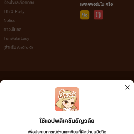
เงื่อนไขและข้อตกลง
แพลตฟอร์มในเครือ
Third-Party
Notice
ดาวน์โหลด
Tunwalai Easy
(สำหรับ Android)
ข้อความที่ท่านได้อ่านจากเว็บไซต์นี้เกิดจากการเขียนโดยสาธารณชนและเผยแพร่โดยอัตโนมัติ ผู้ดูแล
เว็บไซต์แห่งนี้ไม่ได้เห็นด้วยและไม่ขอรับผิดชอบต่อข้อความใดๆ ทั้งสิ้น ดังนั้นผู้อ่านทุกท่านโปรดใช้
วิจารณญาณในการกลั่นกรองด้วยตนเอง และหากท่านพบข้อความใดๆ ที่ขัดต่อกฎหมายและศีลธรรม
กรุณาแจ้งมาที่ tunwalai@ookbee.com เพื่อทีมงานจะได้ดำเนินการในทันที ทั้งนี้ ทางเว็บไซต์ขอสงวน
ลิขสิทธิ์ตามพระราชบัญญัติลิขสิทธิ์ (ฉบับเพิ่มเติม) พ.ศ.2558
ใช้แอปพลิเคชันธัญวลัย
เพื่อประสบการณ์อ่านและเขียนที่ดีกว่าบนมือถือ