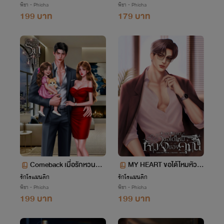
พิชา - Phicha
พิชา - Phicha
199 บาท
179 บาท
Comeback เมื่อรักหวนคืน
MY HEART ขอได้ไหมหัวใจ
| ซันxกรีน
ของคุณ | พีทxเอริส
รักโรแมนติก
รักโรแมนติก
พิชา - Phicha
พิชา - Phicha
199 บาท
199 บาท