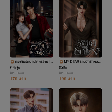
ทวงคืนรักนายโคตรร้าย | อ
MY DEAR ร้ายนักรักหมดใ
าร์ทีxจีน่า
จ | นนท์xมิริน
รักวัยรุ่น
อีโรติก
พิชา - Phicha
พิชา - Phicha
179 บาท
199 บาท