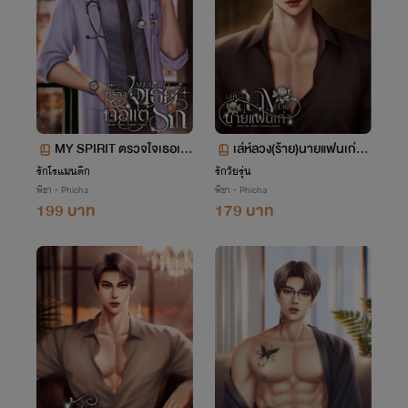
MY SPIRIT ตรวจใจเธอเจ
เล่ห์ลวง(ร้าย)นายแฟนเก่า |
อแต่รัก | กันต์xอันดา
ภีมxน้ำชา
รักโรแมนติก
รักวัยรุ่น
พิชา - Phicha
พิชา - Phicha
199 บาท
179 บาท