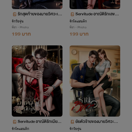
รักสุดท้ายของนายวิศวะเถื่
Servitude อาณัติรักเลขาศั
อน | เธียรxมินนี่
ตรู | คาลอสxเซย่า
รักวัยรุ่น
รักโรแมนติก
พิชา - Phicha
พิชา - Phicha
199 บาท
199 บาท
Servitude อาณัติรักเมียบำ
ยัยตัวร้ายของนายวิศวะตัว
เรอ | เอเดนxพาย
ท็อป | พอร์ชxวันใหม่
รักโรแมนติก
รักวัยรุ่น