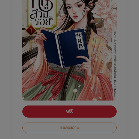
ฟรี
ทดลองอ่าน