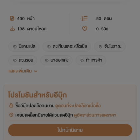
430
หน้า
50
ตอน
138
ดาวน์โหลด
0
รีวิว
นิยายแปล
ตงเทียนเตอะหลิ่วเยี่ย
จีนโบราณ
สวมรอย
นางเอกเก่ง
ทำการค้า
แสดงเพิ่มเติม
สืบสวน
ชิงไหวชิงพริบ
เรือนหลัง
โปรโมชันสำหรับอีบุ๊ก
ซื้ออีบุ๊กปลดล็อกนิยาย
ดูตอนที่จะปลดล็อกเมื่อซื้อ
เคยปลดล็อกนิยายได้ส่วนลดอีบุ๊ก
ดูอัตราส่วนการลดราคา
ไปหน้านิยาย