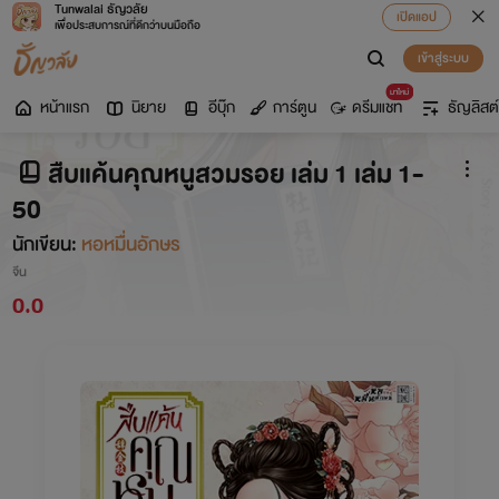
Tunwalai ธัญวลัย
เปิดแอป
เพื่อประสบการณ์ที่ดีกว่าบนมือถือ
เข้าสู่ระบบ
มาใหม่
หน้าแรก
นิยาย
อีบุ๊ก
การ์ตูน
ดรีมแชท
ธัญลิสต์
สืบแค้นคุณหนูสวมรอย เล่ม 1 เล่ม 1-
50
นักเขียน:
หอหมื่นอักษร
จีน
0.0