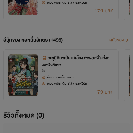
เคยปลดล็อกนิยายได้ส่วนลดอีบุ๊ก
179 บาท
อีบุ๊กของ หอหมื่นอักษร (1496)
ดูทั้งหมด
ทะลุมิติมาเป็นแม่เลี้ยง ข้าพลิกฟื้นทั้งคร
หอหมื่นอักษร
อบครัว เล่ม 15 (จบ+ตอนพิเศษ)
จีน
ซื้ออีบุ๊กปลดล็อกนิยาย
เคยปลดล็อกนิยายได้ส่วนลดอีบุ๊ก
179 บาท
โปรเจกต์ "หอหมื่นอักษร" เป็นโปรเจกต์ที่ซื้อลิขสิทธิ์นิยายออนไลน์มาอย่างถูกต้อง
รีวิวทั้งหมด (0)
เผยแพร่อย่างเป็นทางการโดย OokbeeU และ China Literature