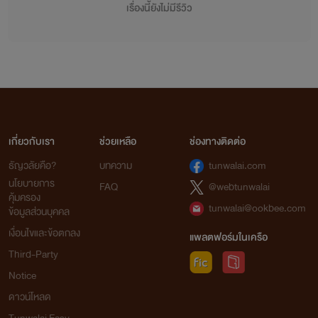
เรื่องนี้ยังไม่มีรีวิว
เจ้าของลิขสิทธิ์ต้นฉบับ China Literature
จากใจเก๋อเก๋อ
นิยายทุกเรื่องที่อยู่ในโปรเจกต์หอหมื่นอักษรเราเป็นนิยายที่เก๋อเก๋อพยายามพิถีพิถันคัดเลือก
เกี่ยวกับเรา
ช่วยเหลือ
ช่องทางติดต่อ
มาอย่างเต็มความสามารถโดยผ่านการเรียบเรียงและกลั่นกรองด้วยความตั้งใจของเหล่านักแปล เพื่อ
ธัญวลัยคือ?
บทความ
tunwalai.com
ให้นายท่านได้รับความเพลิดเพลินอย่างถึงที่สุด
นโยบายการ
FAQ
@webtunwalai
เก๋อเก๋อหวังเป็นอย่างยิ่งว่านิยายของเราจะเติมเต็มความปรารถนาของนายท่านทุกๆ คนได้
คุ้มครอง
อย่างพึงพอใจ และเชื่อมั่นว่านายท่านจะสนับสนุนนิยายของเราอย่างถูกลิขสิทธิ์ เพื่อเป็นกำลังใจใน
tunwalai@ookbee.com
ข้อมูลส่วนบุคคล
การคัดสรรนิยายเรื่องอื่นๆ ของเราต่อไปในอนาคต
เงื่อนไขและข้อตกลง
แพลตฟอร์มในเครือ
ถ้าหากนายท่านพบเห็นนิยายของหอหมื่นอักษรถูกนำไปเผยแพร่อย่างผิดลิขสิทธิ์ที่ใด
Third-Party
สามารถเข้ามาแจ้งกับเราได้ในทุกช่องทางการติดต่อ
Notice
ดาวน์โหลด
ท้ายที่สุดนี้เก๋อเก๋อขอขอบพระคุณแรงสนับสนุนของนายท่านทุกคนจากนี้และต่อไปในอนาคต