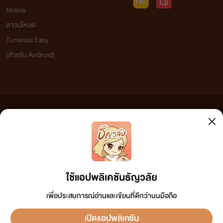
Notice
ดาวน์โหลด
Tunwalai Easy
(สำหรับ Android)
ข้อความที่ท่านได้อ่านจากเว็บไซต์นี้เกิดจากการเขียนโดยสาธารณชนและเผยแพร่โดยอัตโนมัติ ผู้ดูแล
เว็บไซต์แห่งนี้ไม่ได้เห็นด้วยและไม่ขอรับผิดชอบต่อข้อความใดๆ ทั้งสิ้น ดังนั้นผู้อ่านทุกท่านโปรดใช้
วิจารณญาณในการกลั่นกรองด้วยตนเอง และหากท่านพบข้อความใดๆ ที่ขัดต่อกฎหมายและศีลธรรม
กรุณาแจ้งมาที่ tunwalai@ookbee.com เพื่อทีมงานจะได้ดำเนินการในทันที ทั้งนี้ ทางเว็บไซต์ขอสงวน
ลิขสิทธิ์ตามพระราชบัญญัติลิขสิทธิ์ (ฉบับเพิ่มเติม) พ.ศ.2558
ใช้แอปพลิเคชันธัญวลัย
เพื่อประสบการณ์อ่านและเขียนที่ดีกว่าบนมือถือ
เปิดแอปพลิเคชัน