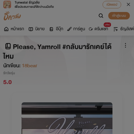
Tunwalai ธัญวลัย
เปิดแอป
เพื่อประสบการณ์ที่ดีกว่าบนมือถือ
เข้าสู่ระบบ
มาใหม่
หน้าแรก
นิยาย
อีบุ๊ก
การ์ตูน
ดรีมแชท
ธัญลิสต์
Please, Yamroll #กลับมารักเคย์ได้
ไหม
นักเขียน:
18bear
รักวัยรุ่น
5.0