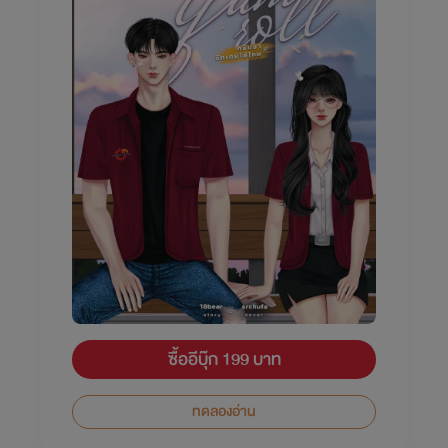
ซื้ออีบุ๊ก 199 บาท
ทดลองอ่าน