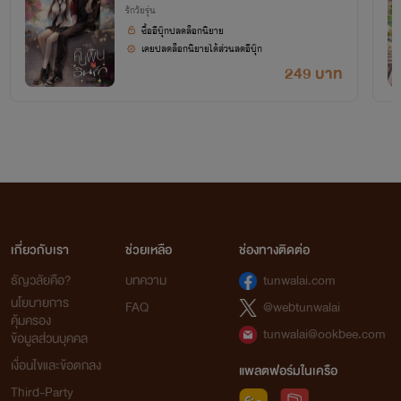
รักวัยรุ่น
ซื้ออีบุ๊กปลดล็อกนิยาย
เคยปลดล็อกนิยายได้ส่วนลดอีบุ๊ก
249 บาท
เกี่ยวกับเรา
ช่วยเหลือ
ช่องทางติดต่อ
ธัญวลัยคือ?
บทความ
tunwalai.com
นโยบายการ
FAQ
@webtunwalai
คุ้มครอง
tunwalai@ookbee.com
ข้อมูลส่วนบุคคล
เงื่อนไขและข้อตกลง
แพลตฟอร์มในเครือ
Third-Party