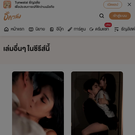
Tunwalai ธัญวลัย
เปิดแอป
เพื่อประสบการณ์ที่ดีกว่าบนมือถือ
เข้าสู่ระบบ
มาใหม่
หน้าแรก
นิยาย
อีบุ๊ก
การ์ตูน
ดรีมแชท
ธัญลิสต์
เล่มอื่นๆ ในซีรีส์นี้