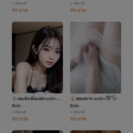
ก.กลิ่นราตรี
ก.กลิ่นราตรี
89 บาท
89 บาท
แอบรักเพื่อนพ่อ nc25+💯
สอนสวาท nc25+💯💦
🔞
อีโรติก
อีโรติก
ก.กลิ่นราตรี
ก.กลิ่นราตรี
89 บาท
59 บาท