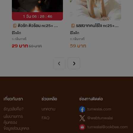
1 วัน 06 : 28 : 46
ติวรัก ติวร้อน nc25+ 💯
รสสวาทคนไร้ใจ nc25+💯
💦🔞
🔞💦
อีโรติก
อีโรติก
ก.กลิ่นราตรี
ก.กลิ่นราตรี
29 บาท
59 บาท
59 บาท
เกี่ยวกับเรา
ช่วยเหลือ
ช่องทางติดต่อ
ธัญวลัยคือ?
บทความ
tunwalai.com
นโยบายการ
FAQ
@webtunwalai
คุ้มครอง
tunwalai@ookbee.com
ข้อมูลส่วนบุคคล