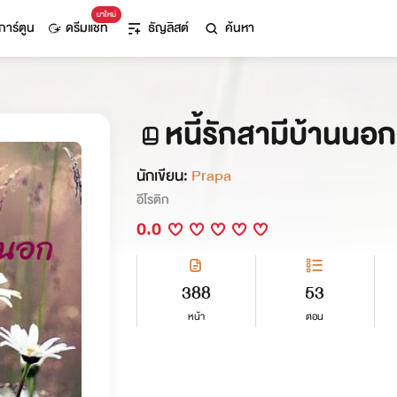
มาใหม่
การ์ตูน
ดรีมแชท
ธัญลิสต์
ค้นหา
หนี้รักสามีบ้านนอก
นักเขียน:
Prapa
อีโรติก
0.0
388
53
หน้า
ตอน