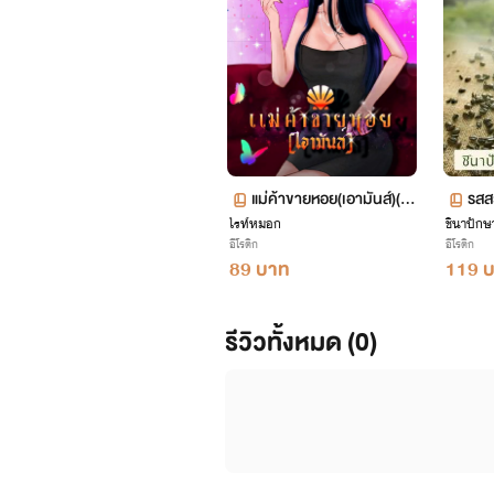
ยังไงก็ฝากติด
แม่ค้าขายหอย(เอามันส์)(S
รสส
ไรท์หมอก
S.2)(ปอย)NC20+
ชินาปักษ
อีโรติก
อีโรติก
89 บาท
119 
รีวิวทั้งหมด (0)