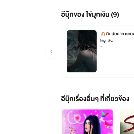
อีบุ๊กของ ไข่มุกเงิน (9)
เขียนนิยายเเนว 
คืนนับดาว ตอนพ
ไข่มุกเงิน
~น
Y
อีบุ๊กเรื่องอื่นๆ ที่เกี่ยวข้อง
ถ้าปกติจะ
ถ้าไ