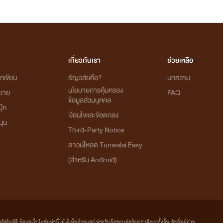
เกี่ยวกับเรา
ช่วยเหลือ
กเขียน
ธัญวลัยคือ?
บทความ
นโยบายการคุ้มครอง
ิยาย
FAQ
ข้อมูลส่วนบุคคล
ุ๊ก
เงื่อนไขและข้อตกลง
นุน
Third-Party Notice
ดาวน์โหลด Tunwalai Easy
(สำหรับ Android)
มัติ ผู้ดูแลเว็บไซต์แห่งนี้ไม่ได้เห็นด้วยและไม่ขอรับผิดชอบต่อข้อความใดๆ ทั้งสิ้น ดังนั้นผู้อ่าน