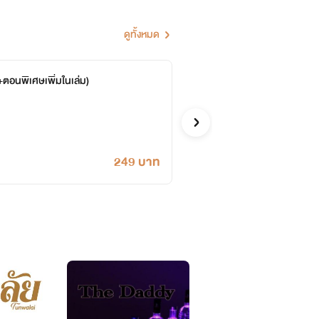
ดูทั้งหมด
อายุต่ำกว่า18ปี)
+ตอนพิเศษเพิ่มในเล่ม)
ซ่อนร
ไข่มุกเงิน
อีโรติก
249 บาท
เต่จะว่าง~
ิดนุง