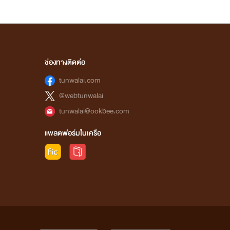
ช่องทางติดต่อ
tunwalai.com
@webtunwalai
tunwalai@ookbee.com
แพลตฟอร์มในเครือ