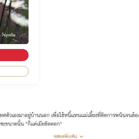
เทศตัวเองมาอยู่บ้านนอก เพื่อใช้หนี้เเทนเเม่เลี้ยงที่ติดการพนันจนต
อซะขนาดนั้น "ก็เเค่เมียขัดดอก"
แสดงเพิ่มเติม