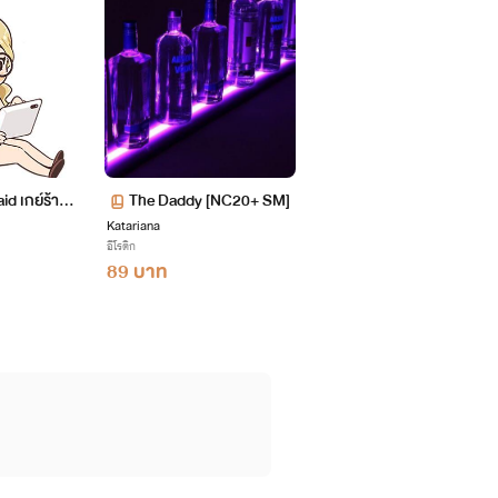
ให้เค้าด้วยน้า
d เกย์ร้ายรั
The Daddy [NC20+ SM]
น
Katariana
อีโรติก
89 บาท