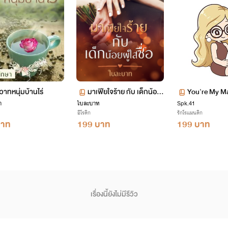
ตามกดไลค์คอมเม้นท์กันเยอะๆเป็นกำลังใจ
วาทหนุ่มบ้านไร่
มาเฟียใจร้าย กับ เด็กน้อย
You're My Mai
า
ใบละบาท
ผู้ใสซื่อ
Spk.41
กยัยเมดจำเป็
อีโรติก
รักโรแมนติก
บาท
199 บาท
199 บาท
เรื่องนี้ยังไม่มีรีวิว