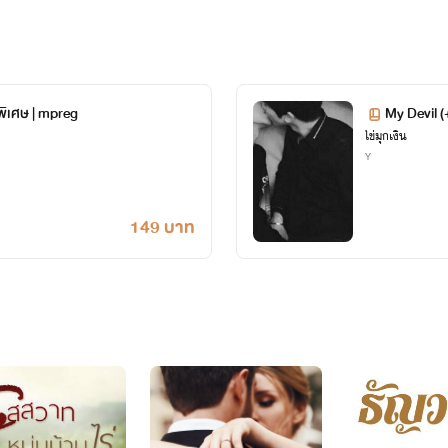
เรามี
นามปากกาว่า ไข่มุกเงิน
โรเเมนติก+อีโรติก (ไม่เหมาะกับเด็กที่มี
ิเศษ | mpreg
My Devil (
ไข่มุกเงิน
ิยายโลกสวยมากเราไม่ค่อยชอบดราม่า
Y
ส่วนมากเราจะขายอีบุ๊กใน
ราคาถูก
149 บาท
***โปรโมชั่นพิเศษสิ้นเดือน
อัพโหลดวันละตอนหรือมากกว่านั้นเเล้วเ
ม่มาอัพเเสดงว่ามีงานยุ่งนะจ้ะเข้าใจกันน