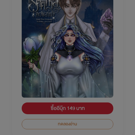
ซื้ออีบุ๊ก 149 บาท
ทดลองอ่าน