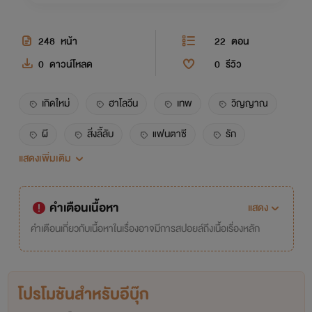
248
หน้า
22
ตอน
0
ดาวน์โหลด
0
รีวิว
เกิดใหม่
ฮาโลวีน
เทพ
วิญญาณ
ผี
สิ่งลี้ลับ
แฟนตาซี
รัก
แสดงเพิ่มเติม
โรแมนติก
โรแมนติกแฟนตาซี
ต่อสู้
ผจญภัย
พลังพิเศษ
ตัวเอกหญิง
คำเตือนเนื้อหา
แสดง
นางเอกเก่ง
เอาชีวิตรอด
ความรัก
คำเตือนเกี่ยวกับเนื้อหาในเรื่องอาจมีการสปอยล์ถึงเนื้อเรื่องหลัก
เวทมนตร์
ผู้นำพิธีกรรม
หมอผี
โปรโมชันสำหรับอีบุ๊ก