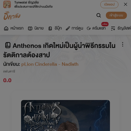
Tunwalai ธัญวลัย
เปิดแอป
เพื่อประสบการณ์ที่ดีกว่าบนมือถือ
เข้าสู่ระบบ
มาใหม่
หน้าแรก
นิยาย
อีบุ๊ก
การ์ตูน
ดรีมแชท
ธัญลิสต์
Anthenos เกิดใหม่เป็นผู้นำพิธีกรรมใน
รัตติกาลต้องสาป
นักเขียน:
pLion Cinderella - Nadisth
แฟนตาซี
0.0