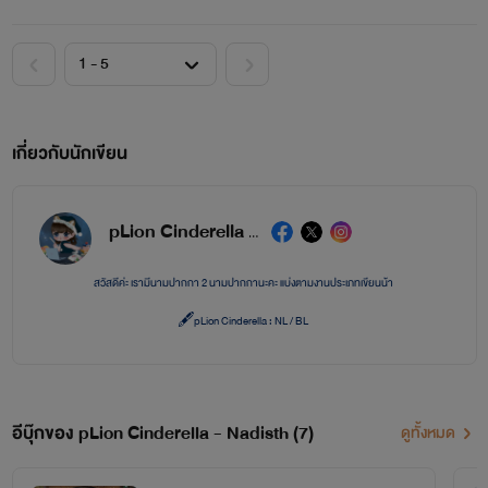
เกี่ยวกับนักเขียน
pLion Cinderella - Nadisth
สวัสดีค่ะ เรามีนามปากกา 2 นามปากกานะคะ แบ่งตามงานประเภทเขียนน้า
🖋pLion Cinderella : NL / BL
🖋Nadisth : GL
จะเรียกว่า พิไลอ้อน หรือ นาดิธ ก็ได้ค่ะ
อีบุ๊กของ pLion Cinderella - Nadisth (7)
ดูทั้งหมด
ฝากติดตาม ทั้งนิยาย กดหัวใจ เพิ่มชั้น comment เป็นกำลังใจให้ด้วยน้า♥
ขอขอบคุณนักอ่านที่เข้ามาเจอและชอบนิยายเราทุกคนเลยน้า♥