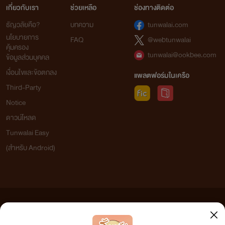
เกี่ยวกับเรา
ช่วยเหลือ
ช่องทางติดต่อ
ธัญวลัยคือ?
บทความ
tunwalai.com
นโยบายการ
FAQ
@webtunwalai
คุ้มครอง
tunwalai@ookbee.com
ข้อมูลส่วนบุคคล
เงื่อนไขและข้อตกลง
แพลตฟอร์มในเครือ
Third-Party
Notice
ดาวน์โหลด
Tunwalai Easy
(สำหรับ Android)
ข้อความที่ท่านได้อ่านจากเว็บไซต์นี้เกิดจากการเขียนโดยสาธารณชนและเผยแพร่โดยอัตโนมัติ ผู้ดูแล
เว็บไซต์แห่งนี้ไม่ได้เห็นด้วยและไม่ขอรับผิดชอบต่อข้อความใดๆ ทั้งสิ้น ดังนั้นผู้อ่านทุกท่านโปรดใช้