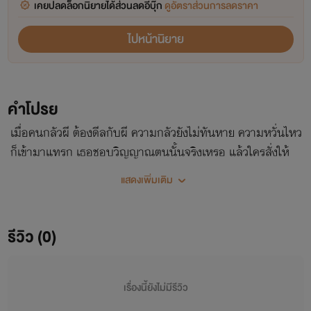
เคยปลดล็อกนิยายได้ส่วนลดอีบุ๊ก
ดูอัตราส่วนการลดราคา
ไปหน้านิยาย
คำโปรย
เมื่อคนกลัวผี ต้องดีลกับผี ความกลัวยังไม่ทันหาย ความหวั่นไหว
ก็เข้ามาแทรก เธอชอบวิญญาณตนนั้นจริงเหรอ แล้วใครสั่งให้
วิญญาณหล่อขนาดนั้นกันละเนี่ย ขอไปเกิดใหม่อีกทีได้ไหม?!
แสดงเพิ่มเติม
รีวิว (0)
เรื่องนี้ยังไม่มีรีวิว