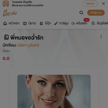
Tunwalai ธัญวลัย
เปิดแอป
เพื่อประสบการณ์ที่ดีกว่าบนมือถือ
เข้าสู่ระบบ
มาใหม่
หน้าแรก
นิยาย
อีบุ๊ก
การ์ตูน
ดรีมแชท
ธัญลิสต์
พี่หมอขอฉ่ำรัก
นักเขียน:
มัสยา บุรินทร์
อีโรติก
0.0