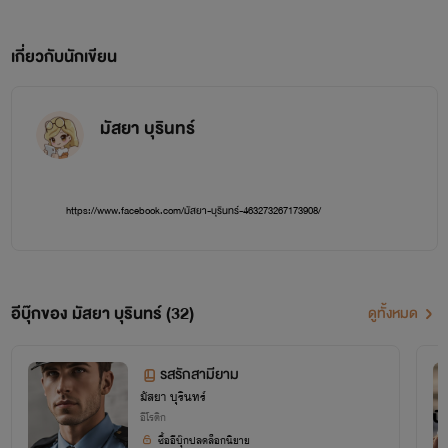
เกี่ยวกับนักเขียน
มัสยา บุรินทร์
https://www.facebook.com/มัสยา-บุรินทร์-463273267173908/
อีบุ๊กของ มัสยา บุรินทร์ (32)
ดูทั้งหมด
รสรักสามียาม
มัสยา บุรินทร์
อีโรติก
ซื้ออีบุ๊กปลดล็อกนิยาย