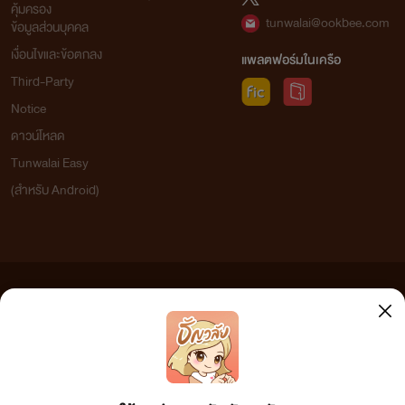
คุ้มครอง
tunwalai@ookbee.com
ข้อมูลส่วนบุคคล
เงื่อนไขและข้อตกลง
แพลตฟอร์มในเครือ
Third-Party
Notice
ดาวน์โหลด
Tunwalai Easy
(สำหรับ Android)
ข้อความที่ท่านได้อ่านจากเว็บไซต์นี้เกิดจากการเขียนโดยสาธารณชนและเผยแพร่โดยอัตโนมัติ ผู้ดูแล
เว็บไซต์แห่งนี้ไม่ได้เห็นด้วยและไม่ขอรับผิดชอบต่อข้อความใดๆ ทั้งสิ้น ดังนั้นผู้อ่านทุกท่านโปรดใช้
วิจารณญาณในการกลั่นกรองด้วยตนเอง และหากท่านพบข้อความใดๆ ที่ขัดต่อกฎหมายและศีลธรรม
กรุณาแจ้งมาที่ tunwalai@ookbee.com เพื่อทีมงานจะได้ดำเนินการในทันที ทั้งนี้ ทางเว็บไซต์ขอสงวน
ลิขสิทธิ์ตามพระราชบัญญัติลิขสิทธิ์ (ฉบับเพิ่มเติม) พ.ศ.2558