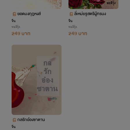
ยอดมงกุฎหงส์
ลี่เหม่ยจูสตรีผู้ทรนง
จีน
จีน
ทอสีรุ้ง.
ทอสีรุ้ง.
249 บาท
249 บาท
กลรักอ๋องซาตาน
จีน