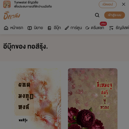
Tunwalai ธัญวลัย
เปิดแอป
เพื่อประสบการณ์ที่ดีกว่าบนมือถือ
เข้าสู่ระบบ
มาใหม่
หน้าแรก
นิยาย
อีบุ๊ก
การ์ตูน
ดรีมแชท
ธัญลิสต์
อีบุ๊กของ ทอสีรุ้ง.