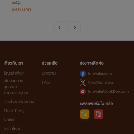
ทอสีรุ้ง.
249 บาท
เกี่ยวกับเรา
ช่วยเหลือ
ช่องทางติดต่อ
ธัญวลัยคือ?
บทความ
tunwalai.com
นโยบายการ
FAQ
@webtunwalai
คุ้มครอง
tunwalai@ookbee.com
ข้อมูลส่วนบุคคล
เงื่อนไขและข้อตกลง
แพลตฟอร์มในเครือ
Third-Party
Notice
ดาวน์โหลด