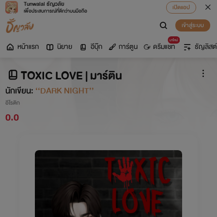
Tunwalai ธัญวลัย
เปิดแอป
เพื่อประสบการณ์ที่ดีกว่าบนมือถือ
เข้าสู่ระบบ
มาใหม่
หน้าแรก
นิยาย
อีบุ๊ก
การ์ตูน
ดรีมแชท
ธัญลิสต์
TOXIC LOVE | มาร์ติน
นักเขียน:
‘‘DARK NIGHT’’
อีโรติก
0.0