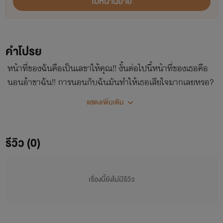
ไปหน้านิยาย
คำโปรย
หน้าที่ของฉันคือเป็นเลขาให้คุณ!! งั้นต่อไปนี้หน้าที่ของเธอคือ
นอนอ้าขาฉัน!! การนอนกับฉันมันทำให้เธอเสียใจมากเลยหรอ?
ถ้าฉันบอกว่าใช่คุณจะปล่อยฉันไปไหม? ไม่!! (ซื้อผ่านหน้าเว็บถูก
แสดงเพิ่มเติม
กว่าในแอปนะคะ)
รีวิว (0)
เรื่องนี้ยังไม่มีรีวิว