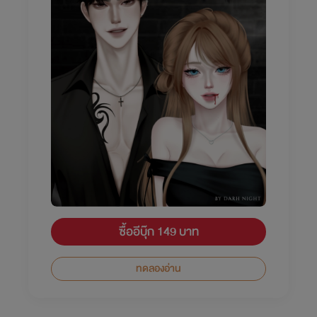
ซื้ออีบุ๊ก 149 บาท
ทดลองอ่าน