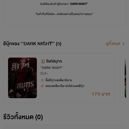
ยินดีต้อนรับเข้าสู่โลกของ “
DARK NIGHT
”
“ในค่ำคืนที่มืดมิด…ยังมีดวงดาวเป็นแสงนำทางเสมอ”
✨✨✨✨
อีบุ๊กของ ‘‘DARK NIGHT’’ (5)
ดูทั้งหมด
สิงห์สมุทร
‘‘DARK NIGHT’’
อีโรติก
ซื้ออีบุ๊กปลดล็อกนิยาย
เคยปลดล็อกนิยายได้ส่วนลดอีบุ๊ก
179 บาท
รีวิวทั้งหมด (0)