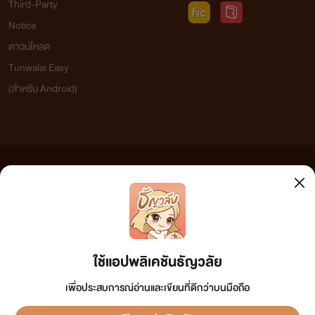
Third-Party
Notice
ดาวน์โหลด
Tunwalai Easy
(สำหรับ Android)
ข้อความที่ท่านได้อ่านจากเว็บไซต์นี้เกิดจากการเขียนโดยสาธารณชนและเผยแพร่โดยอัตโนมัติ ผู้ดูแล
เว็บไซต์แห่งนี้ไม่ได้เห็นด้วยและไม่ขอรับผิดชอบต่อข้อความใดๆ ทั้งสิ้น ดังนั้นผู้อ่านทุกท่านโปรดใช้
วิจารณญาณในการกลั่นกรองด้วยตนเอง และหากท่านพบข้อความใดๆ ที่ขัดต่อกฎหมายและศีลธรรม
กรุณาแจ้งมาที่ tunwalai@ookbee.com เพื่อทีมงานจะได้ดำเนินการในทันที ทั้งนี้ ทางเว็บไซต์ขอสงวน
ลิขสิทธิ์ตามพระราชบัญญัติลิขสิทธิ์ (ฉบับเพิ่มเติม) พ.ศ.2558
ใช้แอปพลิเคชันธัญวลัย
เพื่อประสบการณ์อ่านและเขียนที่ดีกว่าบนมือถือ