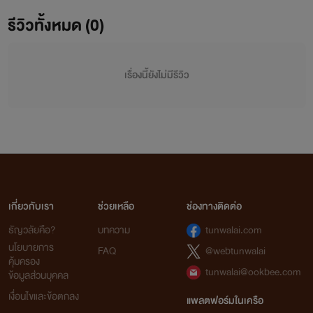
รีวิวทั้งหมด (0)
เรื่องนี้ยังไม่มีรีวิว
กรุ๊ปลับสำหรับผู้ใหญ่
เกี่ยวกับเรา
ช่วยเหลือ
ช่องทางติดต่อ
https://www.facebook.com/groups/1173477339442204/
ธัญวลัยคือ?
บทความ
tunwalai.com
นโยบายการ
FAQ
@webtunwalai
คุ้มครอง
tunwalai@ookbee.com
ข้อมูลส่วนบุคคล
เงื่อนไขและข้อตกลง
แพลตฟอร์มในเครือ