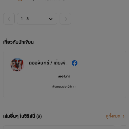
เกี่ยวกับนักเขียน
ลออจันทร์ / เลี่ยงจิน 亮金
ลออจันทร์
เขียนแนวเสวๆ 25+++
นิยายไทยยุคปัจจุบัน ดราม่า คอมมาดี้ ตลก
ขายหื่น ขายขำ ปลุกปล้ำกันจนน้ำตาเล็ด
เล่มอื่นๆ ในซีรีส์นี้ (2)
ดูทั้งหมด