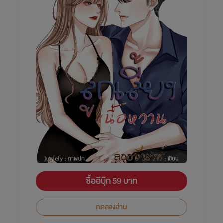
ซื้ออีบุ๊ก 59 บาท
ทดลองอ่าน