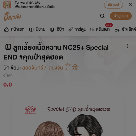
Tunwalai ธัญวลัย
เปิดแอป
เพื่อประสบการณ์ที่ดีกว่าบนมือถือ
เข้าสู่ระบบ
มาใหม่
หน้าแรก
นิยาย
อีบุ๊ก
การ์ตูน
ดรีมแชท
ธัญลิสต์
ลูกเลี้ยงเนื้อหวาน NC25+ Special
END #คุณป๋าสุดฮอต
นักเขียน:
ลออจันทร์ / เลี่ยงจิน 亮金
อีโรติก
0.0