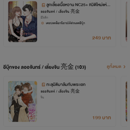
ลูกเลี้ยงเนื้อหวาน NC25+ #มิติใหม่แห่งก
ารเสียตัว
ลออจันทร์ / เลี่ยงจิน 亮金
อีโรติก
เคยปลดล็อกนิยายได้ส่วนลดอีบุ๊ก
249 บาท
อีบุ๊กของ ลออจันทร์ / เลี่ยงจิน 亮金 (103)
ดูทั้งหมด
เลี่ยงจิน 亮金
ทะลุมิติมาล้มทับพระเอก
เขียนแนวจีนโบราณ
ลออจันทร์ / เลี่ยงจิน 亮金
จีน
ทะลุมิติ กลับมาเกิด ดราม่า ตลก
แทรกความเสวเล็กๆ เจ้าค่ะ -..-
199 บาท