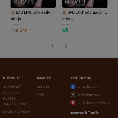
BAD ENG' วิศวะลวงใจ
BAD ENG' วิศวะลวงใจ (ต
อนพิเศษ)
รักวัยรุ่น
รักวัยรุ่น
ฮวายอน
ฮวายอน
179 บาท
ฟรี
เกี่ยวกับเรา
ช่วยเหลือ
ช่องทางติดต่อ
ธัญวลัยคือ?
บทความ
tunwalai.com
นโยบายการ
FAQ
@webtunwalai
คุ้มครอง
tunwalai@ookbee.com
ข้อมูลส่วนบุคคล
เงื่อนไขและข้อตกลง
แพลตฟอร์มในเครือ