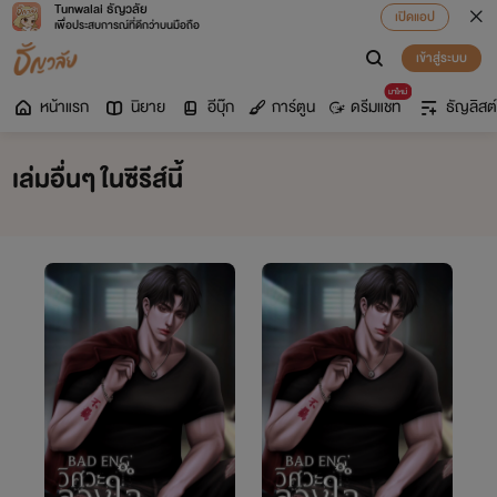
Tunwalai ธัญวลัย
เปิดแอป
เพื่อประสบการณ์ที่ดีกว่าบนมือถือ
เข้าสู่ระบบ
มาใหม่
หน้าแรก
นิยาย
อีบุ๊ก
การ์ตูน
ดรีมแชท
ธัญลิสต์
เล่มอื่นๆ ในซีรีส์นี้