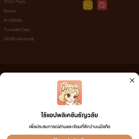
Third-Party
Notice
ดาวน์โหลด
Tunwalai Easy
(สำหรับ Android)
ข้อความที่ท่านได้อ่านจากเว็บไซต์นี้เกิดจากการเขียนโดยสาธารณชนและเผยแพร่โดยอัตโนมัติ ผู้ดูแล
เว็บไซต์แห่งนี้ไม่ได้เห็นด้วยและไม่ขอรับผิดชอบต่อข้อความใดๆ ทั้งสิ้น ดังนั้นผู้อ่านทุกท่านโปรดใช้
วิจารณญาณในการกลั่นกรองด้วยตนเอง และหากท่านพบข้อความใดๆ ที่ขัดต่อกฎหมายและศีลธรรม
กรุณาแจ้งมาที่ tunwalai@ookbee.com เพื่อทีมงานจะได้ดำเนินการในทันที ทั้งนี้ ทางเว็บไซต์ขอสงวน
ลิขสิทธิ์ตามพระราชบัญญัติลิขสิทธิ์ (ฉบับเพิ่มเติม) พ.ศ.2558
ใช้แอปพลิเคชันธัญวลัย
เพื่อประสบการณ์อ่านและเขียนที่ดีกว่าบนมือถือ