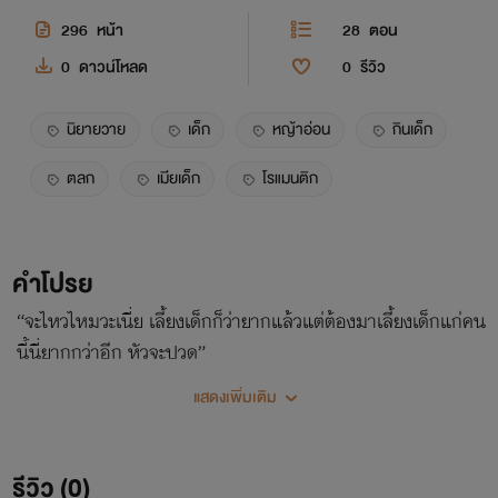
296
หน้า
28
ตอน
0
ดาวน์โหลด
0
รีวิว
นิยายวาย
เด็ก
หญ้าอ่อน
กินเด็ก
ตลก
เมียเด็ก
โรแมนติก
คำโปรย
“จะไหวไหมวะเนี่ย เลี้ยงเด็กก็ว่ายากแล้วแต่ต้องมาเลี้ยงเด็กแก่คน
นี้นี่ยากกว่าอีก หัวจะปวด”
แสดงเพิ่มเติม
รีวิว (0)