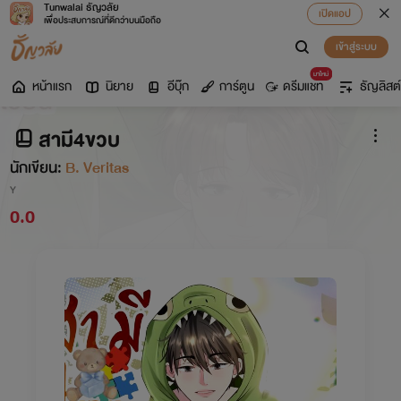
Tunwalai ธัญวลัย
เปิดแอป
เพื่อประสบการณ์ที่ดีกว่าบนมือถือ
เข้าสู่ระบบ
มาใหม่
หน้าแรก
นิยาย
อีบุ๊ก
การ์ตูน
ดรีมแชท
ธัญลิสต์
สามี4ขวบ
นักเขียน:
B. Veritas
Y
0.0