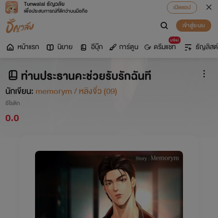
Tunwalai ธัญวลัย
เปิดแอป
เพื่อประสบการณ์ที่ดีกว่าบนมือถือ
เข้าสู่ระบบ
มาใหม่
หน้าแรก
นิยาย
อีบุ๊ก
การ์ตูน
ดรีมแชท
ธัญลิสต์
ท่านประธานคะช่วยรับรักฉันที
นักเขียน:
memorym / หลิงจิ่ว (09)
อีโรติก
0.0