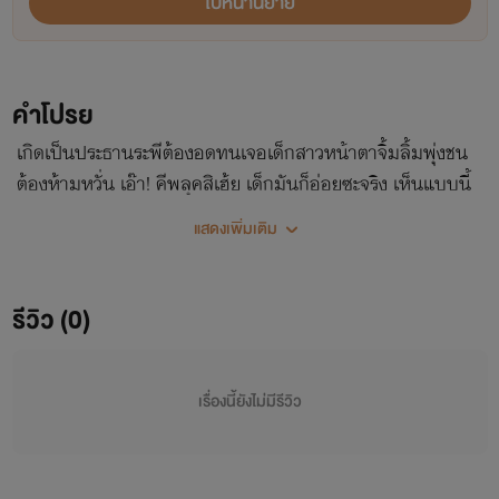
ไปหน้านิยาย
คำโปรย
เกิดเป็นประธานระพีต้องอดทนเจอเด็กสาวหน้าตาจิ้มลิ้มพุ่งชน
ต้องห้ามหวั่น เอ๊า! คีพลุคสิเฮ้ย เด็กมันก็อ่อยซะจริง เห็นแบบนี้
เล่นเอาประธานหนุ่มอย่างเขาชักใจเต้นตึกตักแล้วสิ ใครจะไปห้าม
แสดงเพิ่มเติม
ใจยังไงไหว!!
รีวิว (0)
เรื่องนี้ยังไม่มีรีวิว