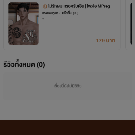
ไม่รักผมเหรอครับเฮีย | ไฟxไอ MPreg
ติดตามงานได้ทุกช่องทางค่ะ
memorym / หลิงจิ่ว (09)
Y
ค้นหานิยายของไรท์ไม่เจอ
ไปที่ตั้งค่าและกดแสดงปก AI นะคะ เนื่องจากภาพปกบางภาพของไรท์ใช้ปก AI และปกวาด
179 บาท
*ฝากถึงบุคคลที่ขยันกดรายงาน ถ้าคุณมีปัญหากับเราทักมาคุยกันค่ะ หลิงจิ่วไม่เคยมีปัญหากับใคร
ก่อนและพร้อมคุยเสมอ*
รีวิวทั้งหมด (0)
เรื่องนี้ยังไม่มีรีวิว