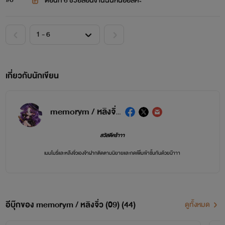
ตอนที่ 6 ช่วยสอนงานฉันหน่อยสิคะ
เกี่ยวกับนักเขียน
memorym / หลิงจิ่ว (09)
สวัสดีคร้าาา
เมมโมรี่และหลิงจิ่วเองจ้าฝากติดตามนิยายและกดเพิ่มเข้าชั้นกันด้วยน๊าาา
ช่องทางการติดตาม
fb page : memorym/หลิงจิ่ว นักเขียน
อีบุ๊กของ memorym / หลิงจิ่ว (09) (44)
ดูทั้งหมด
ฟินกับคลิปและภาพประกอบเพิ่มเติมได้ทาง
TIKTOK @memorym12