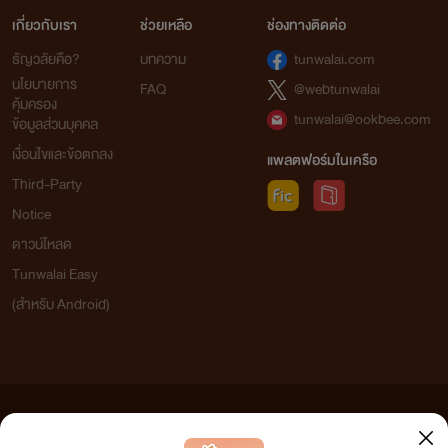
เกี่ยวกับเรา
ช่วยเหลือ
ช่องทางติดต่อ
ธัญวลัยคือ?
บทความ
tunwalai.com
นโยบายการ
FAQ
@webtunwalai
คุ้มครอง
tunwalai@ookbee.com
ข้อมูลส่วนบุคคล
เงื่อนไขและข้อตกลง
แพลตฟอร์มในเครือ
Third-Party
Notice
ดาวน์โหลด
Tunwalai Easy
(สำหรับ Android)
ข้อความที่ท่านได้อ่านจากเว็บไซต์นี้เกิดจากการเขียนโดยสาธารณชนและเผยแพร่โดยอัตโนมัติ ผู้ดูแล
เว็บไซต์แห่งนี้ไม่ได้เห็นด้วยและไม่ขอรับผิดชอบต่อข้อความใดๆ ทั้งสิ้น ดังนั้นผู้อ่านทุกท่านโปรดใช้