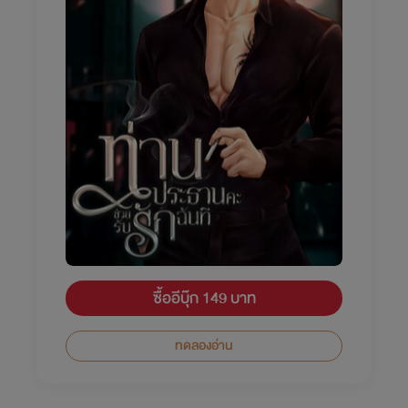
ซื้ออีบุ๊ก 149 บาท
ทดลองอ่าน