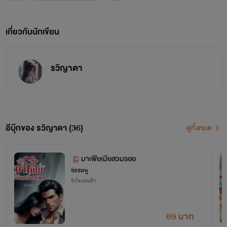
เกี่ยวกับนักเขียน
รวิญาดา
อีบุ๊กของ รวิญาดา (36)
ดูทั้งหมด
มาเฟียเมียสวมรอย
ช่อชมพู
รักโรแมนติก
89 บาท