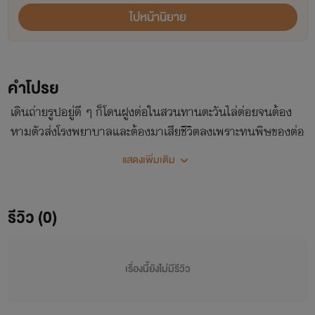
ไปหน้านิยาย
คำโปรย
เดินถ่ายรูปอยู่ดี ๆ ก็โดนฝูงต่อในสวนทานตะวันไล่ต่อยจนต้อง
หามตัวส่งโรงพยาบาลและต้องมาเสียชีวิตลงเพราะทนพิษของต่อ
ที่ต่อยไม่ไหวจนได้เกิดใหม่มาเป็นลูกชายเจ้าของสวนแครอท
แสดงเพิ่มเติม
“อ้าย ๆ แครอทบ่ แครอทน้องแซ่บเดะ”
รีวิว (0)
เรื่องนี้ยังไม่มีรีวิว