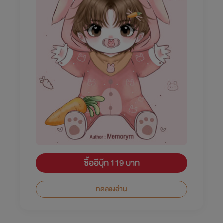
ซื้ออีบุ๊ก 119 บาท
ทดลองอ่าน