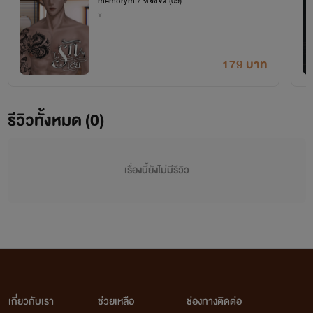
memorym / หลิงจิ่ว (09)
Y
ค้นหานิยายของไรท์ไม่เจอ
ไปที่ตั้งค่าและกดแสดงปก AI นะคะ เนื่องจากภาพปกบางภาพของไรท์ใช้ปก AI และปกวาด
179 บาท
*ฝากถึงบุคคลที่ขยันกดรายงาน ถ้าคุณมีปัญหากับเราทักมาคุยกันค่ะ หลิงจิ่วไม่เคยมีปัญหากับใคร
ก่อนและพร้อมคุยเสมอ*
รีวิวทั้งหมด (0)
เรื่องนี้ยังไม่มีรีวิว
เกี่ยวกับเรา
ช่วยเหลือ
ช่องทางติดต่อ