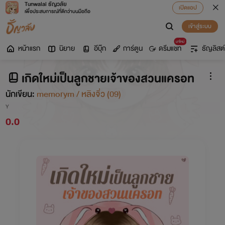
Tunwalai ธัญวลัย
เปิดแอป
เพื่อประสบการณ์ที่ดีกว่าบนมือถือ
เข้าสู่ระบบ
มาใหม่
หน้าแรก
นิยาย
อีบุ๊ก
การ์ตูน
ดรีมแชท
ธัญลิสต์
เกิดใหม่เป็นลูกชายเจ้าของสวนแครอท
นักเขียน:
memorym / หลิงจิ่ว (09)
Y
0.0