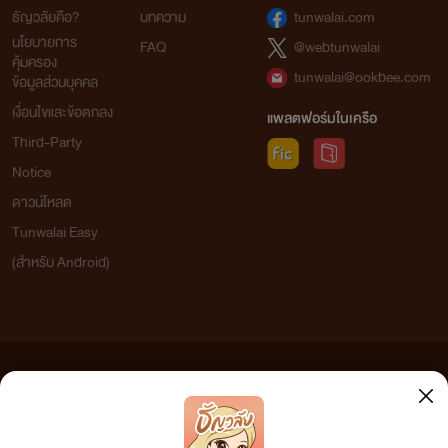
ธัญวลัยคือ?
บทความ
tunwalai.com
นโยบายการ
FAQ
@webtunwalai
คุ้มครอง
tunwalai@ookbee.com
ข้อมูลส่วนบุคคล
เงื่อนไขและข้อตกลง
แพลตฟอร์มในเครือ
Third-Party
Notice
ดาวน์โหลด
Tunwalai Easy
(สำหรับ Android)
ข้อความที่ท่านได้อ่านจากเว็บไซต์นี้เกิดจากการเขียนโดยสาธารณชนและเผยแพร่โดยอัตโนมัติ ผู้ดูแล
เว็บไซต์แห่งนี้ไม่ได้เห็นด้วยและไม่ขอรับผิดชอบต่อข้อความใดๆ ทั้งสิ้น ดังนั้นผู้อ่านทุกท่านโปรดใช้
วิจารณญาณในการกลั่นกรองด้วยตนเอง และหากท่านพบข้อความใดๆ ที่ขัดต่อกฎหมายและศีลธรรม
กรุณาแจ้งมาที่ tunwalai@ookbee.com เพื่อทีมงานจะได้ดำเนินการในทันที ทั้งนี้ ทางเว็บไซต์ขอสงวน