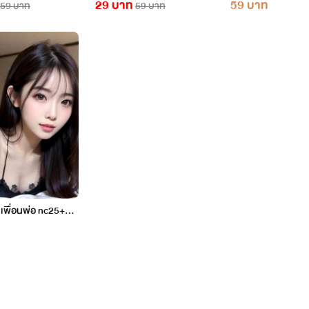
29 บาท
59 บาท
59 บาท
59 บาท
กเพื่อนพ่อ nc25+💯