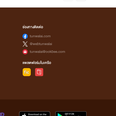
ช่องทางติดต่อ
tunwalai.com
@webtunwalai
tunwalai@ookbee.com
แพลตฟอร์มในเครือ