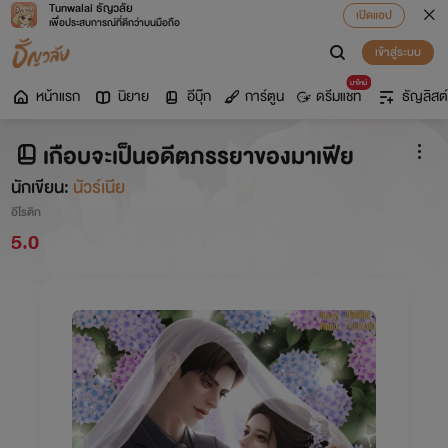
Tunwalai ธัญวลัย
เปิดแอป
เพื่อประสบการณ์ที่ดีกว่าบนมือถือ
เข้าสู่ระบบ
มาใหม่
หน้าแรก
นิยาย
อีบุ๊ก
การ์ตูน
ดรีมแชท
ธัญลิสต์
เกือบจะเป็นอดีตภรรยาของมาเฟีย
นักเขียน:
นัวร์เนีย
อีโรติก
5.0