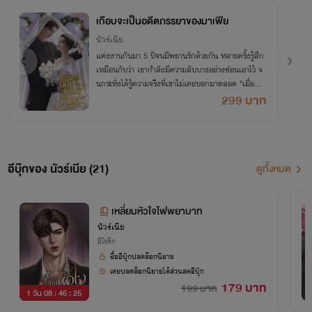
หากมีคำถามหรือข้อสงสัย สามารถ ถามได้ที่
FB: นัวร์เนีย นักเขียน
หรือ
พิมพ์ทิ้งไว้ที่
แฟน
บอร์ด
ได้ค่ะ❤
เกือบจะเป็นอดีตภรรยาของมาเฟีย
นัวร์เนีย
ยินดีที่ได้พบกันค่ะ
แต่งงานกันมา 5 ปีจนมีพยานรักด้วยกัน หลายครั้งรู้สึก
เหมือนกับว่า เขากำลังมีความลับบางอย่างซ่อนเอาไว้ จ
นกระทั่งได้รู้ความจริงที่เขาไม่เคยบอกมาตลอด "เมื่อควา
มรักขาดความเชื่อใจ สุดท้ายการหย่าคือทางออก"
299 บาท
อีบุ๊กของ นัวร์เนีย (21)
ดูทั้งหมด
เหลี่ยมหัวใจไฟพยาบาท
นัวร์เนีย
อีโรติก
ซื้ออีบุ๊กปลดล็อกนิยาย
เคยปลดล็อกนิยายได้ส่วนลดอีบุ๊ก
179 บาท
199 บาท
1 วัน 08 : 46 : 25