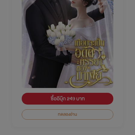
ซื้ออีบุ๊ก 249 บาท
ทดลองอ่าน