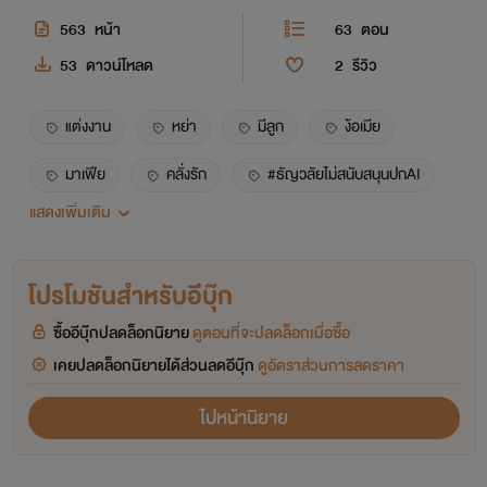
563
หน้า
63
ตอน
53
ดาวน์โหลด
2
รีวิว
แต่งงาน
หย่า
มีลูก
ง้อเมีย
มาเฟีย
คลั่งรัก
#ธัญวลัยไม่สนับสนุนปกAI
แสดงเพิ่มเติม
นักศึกษา
มีเด็ก
โปรโมชันสำหรับอีบุ๊ก
ซื้ออีบุ๊กปลดล็อกนิยาย
ดูตอนที่จะปลดล็อกเมื่อซื้อ
เคยปลดล็อกนิยายได้ส่วนลดอีบุ๊ก
ดูอัตราส่วนการลดราคา
ไปหน้านิยาย