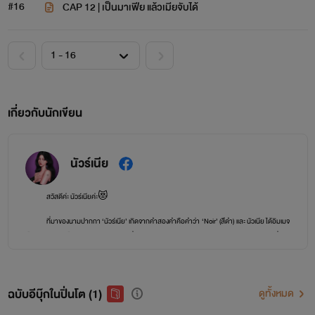
#16
CAP 12 | เป็นมาเฟีย แล้วเมียจับได้
เกี่ยวกับนักเขียน
นัวร์เนีย
สวัสดีค่ะ นัวร์เนียค่ะ😻
ที่มาของนามปากกา ‘นัวร์เนีย’ เกิดจากคำสองคำคือคำว่า ‘Noir’ (สีดำ) และ นัวเนีย ได้อิมเมจ
เป็นนักเขียนตัวเล็กตัวน้อยแบบแมวดำ ที่คอยคลอเคลียขาผู้อ่าน (ฮิๆ) ประกอบกับแนวนิยายที่ชอบ
เขียนเป็นแนวฟีลกู้ดอ่านง่าย ละมุนตุ้น โลกมันโหดร้ายอยู่แล้ว ก็ไม่อยากอ่านอะไรที่ปวดหัวใช่ไหมล่ะคะ
^^
ฉบับอีบุ๊กในปิ่นโต (1)
ขอความเอ็นดูในงานเขียนของนัวร์ด้วยนะคะ
ดูทั้งหมด