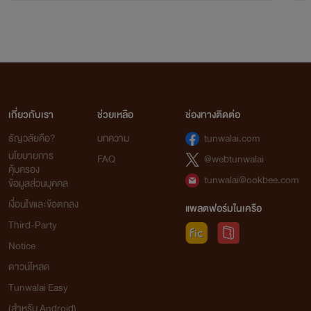
เกี่ยวกับเรา
ช่วยเหลือ
ช่องทางติดต่อ
ธัญวลัยคือ?
บทความ
tunwalai.com
นโยบายการ
FAQ
@webtunwalai
คุ้มครอง
tunwalai@ookbee.com
ข้อมูลส่วนบุคคล
เงื่อนไขและข้อตกลง
แพลตฟอร์มในเครือ
Third-Party
Notice
ดาวน์โหลด
Tunwalai Easy
(สำหรับ Android)