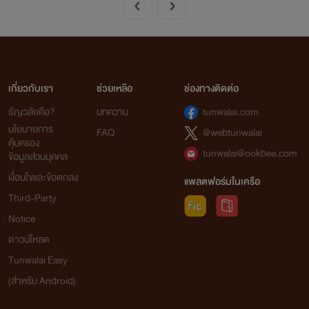
เกี่ยวกับเรา
ช่วยเหลือ
ช่องทางติดต่อ
ธัญวลัยคือ?
บทความ
tunwalai.com
นโยบายการ
FAQ
@webtunwalai
คุ้มครอง
tunwalai@ookbee.com
ข้อมูลส่วนบุคคล
เงื่อนไขและข้อตกลง
แพลตฟอร์มในเครือ
Third-Party
Notice
ดาวน์โหลด
Tunwalai Easy
(สำหรับ Android)