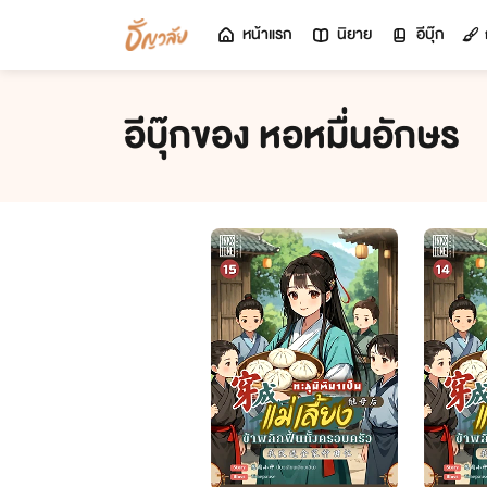
หน้าแรก
นิยาย
อีบุ๊ก
อีบุ๊กของ หอหมื่นอักษร