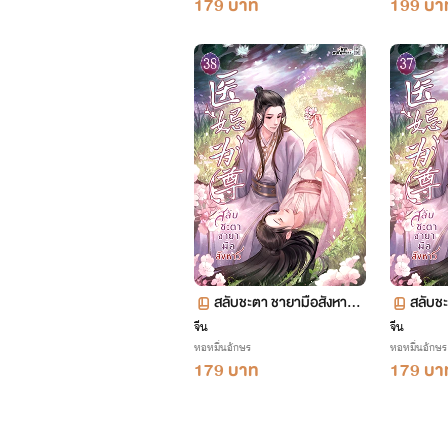
179 บาท
199 บา
สลับชะตา ชายามือสังหาร เ
สลับชะ
ล่ม 38 ตอน 2200-2259
ล่ม 3
จีน
จีน
หอหมื่นอักษร
หอหมื่นอักษร
179 บาท
179 บา