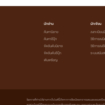
นักอ่าน
นักเขียน
ค้นหานิยาย
ลงทะเบียนนั
ค้นหาอีบุ๊ก
วิธีการลงน
จัดอันดับนิยาย
วิธีการลงอีบ
จัดอันดับอีบุ๊ก
ระบบสนับส
เติมเหรียญ
ข้อความที่ท่านได้อ่านจากเว็บไซต์นี้เกิดจากการเขียนโดยสาธารณชนและเผยแพร่โดยอัตโน
ทุกท่านโปรดใช้วิจารณญาณในการกลั่นกรองด้วยตนเอง และหากท่านพบข้อความใดๆ 