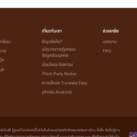
เกี่ยวกับเรา
ช่วยเหลือ
กเขียน
ธัญวลัยคือ?
บทความ
นโยบายการคุ้มครอง
ิยาย
FAQ
ข้อมูลส่วนบุคคล
ุ๊ก
เงื่อนไขและข้อตกลง
นุน
Third-Party Notice
ดาวน์โหลด Tunwalai Easy
(สำหรับ Android)
มัติ ผู้ดูแลเว็บไซต์แห่งนี้ไม่ได้เห็นด้วยและไม่ขอรับผิดชอบต่อข้อความใดๆ ทั้งสิ้น ดังนั้นผู้อ่าน
ที่ขัดต่อกฎหมายและศีลธรรม กรุณาแจ้งมาที่ tunwalai@ookbee.com เพื่อทีมงานจะได้ดำเนิน