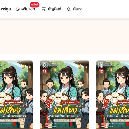
มาใหม่
การ์ตูน
ดรีมแชท
ธัญลิสต์
ค้นหา