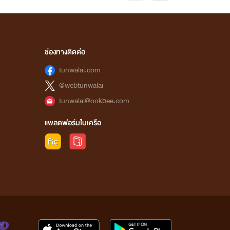
ช่องทางติดต่อ
tunwalai.com
@webtunwalai
tunwalai@ookbee.com
แพลตฟอร์มในเครือ