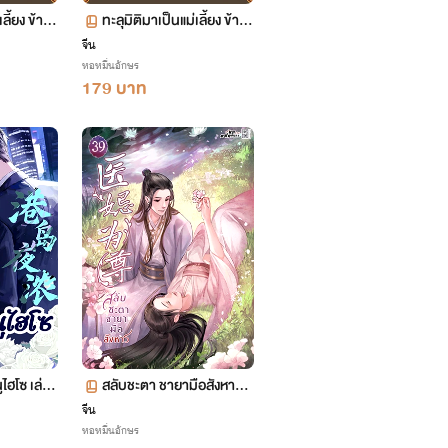
เลี้ยง ข้าพ
ทะลุมิติมาเป็นแม่เลี้ยง ข้าพ
รัว เล่ม 12
ลิกฟื้นทั้งครอบครัว เล่ม 11
จีน
หอหมื่นอักษร
ตอน 547-599
179 บาท
ไฮโซ เล่ม
สลับชะตา ชายามือสังหาร เ
ล่ม 39 (จบ)
จีน
หอหมื่นอักษร