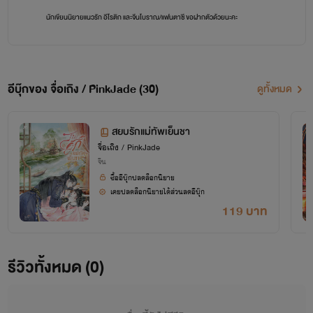
นักเขียนนิยายแนวรัก อีโรติก และจีนโบราณ/แฟนตาซี ขอฝากตัวด้วยนะคะ
อีบุ๊กของ จื่อเถิง / PinkJade (30)
ดูทั้งหมด
สยบรักแม่ทัพเย็นชา
จื่อเถิง / PinkJade
จีน
ซื้ออีบุ๊กปลดล็อกนิยาย
เคยปลดล็อกนิยายได้ส่วนลดอีบุ๊ก
119 บาท
รีวิวทั้งหมด (0)