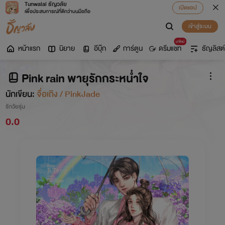
Tunwalai ธัญวลัย
เปิดแอป
เพื่อประสบการณ์ที่ดีกว่าบนมือถือ
เข้าสู่ระบบ
มาใหม่
หน้าแรก
นิยาย
อีบุ๊ก
การ์ตูน
ดรีมแชท
ธัญลิสต์
Pink rain พายุรักกระหน่ำใจ
นักเขียน:
จื่อเถิง / PinkJade
รักวัยรุ่น
0.0