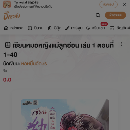
Tunwalai ธัญวลัย
เปิดแอป
เพื่อประสบการณ์ที่ดีกว่าบนมือถือ
เข้าสู่ระบบ
มาใหม่
หน้าแรก
นิยาย
อีบุ๊ก
การ์ตูน
ดรีมแชท
ธัญลิสต์
เซียนหมอหญิงแม่ลูกอ่อน เล่ม 1 ตอนที่
1-40
นักเขียน:
หอหมื่นอักษร
จีน
0.0