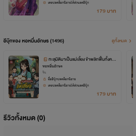
เคยปลดล็อกนิยายได้ส่วนลดอีบุ๊ก
179 บาท
อีบุ๊กของ หอหมื่นอักษร (1496)
ดูทั้งหมด
ทะลุมิติมาเป็นแม่เลี้ยง ข้าพลิกฟื้นทั้งคร
หอหมื่นอักษร
อบครัว เล่ม 15 (จบ+ตอนพิเศษ)
จีน
ซื้ออีบุ๊กปลดล็อกนิยาย
เคยปลดล็อกนิยายได้ส่วนลดอีบุ๊ก
179 บาท
โปรเจกต์ "หอหมื่นอักษร" เป็นโปรเจกต์ที่ซื้อลิขสิทธิ์นิยายออนไลน์มาอย่างถูกต้อง
รีวิวทั้งหมด (0)
เผยแพร่อย่างเป็นทางการโดย OokbeeU และ China Literature