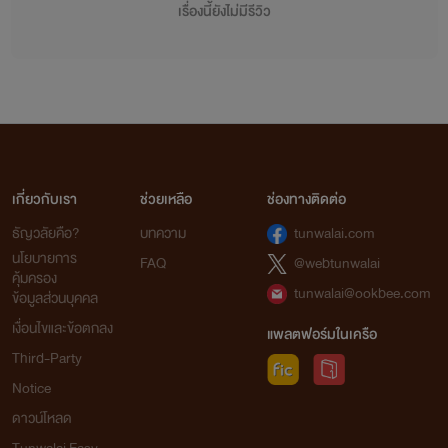
เรื่องนี้ยังไม่มีรีวิว
เจ้าของลิขสิทธิ์ต้นฉบับ China Literature
จากใจเก๋อเก๋อ
นิยายทุกเรื่องที่อยู่ในโปรเจกต์หอหมื่นอักษรเราเป็นนิยายที่เก๋อเก๋อพยายามพิถีพิถันคัดเลือก
เกี่ยวกับเรา
ช่วยเหลือ
ช่องทางติดต่อ
มาอย่างเต็มความสามารถโดยผ่านการเรียบเรียงและกลั่นกรองด้วยความตั้งใจของเหล่านักแปล เพื่อ
ธัญวลัยคือ?
บทความ
tunwalai.com
ให้นายท่านได้รับความเพลิดเพลินอย่างถึงที่สุด
นโยบายการ
FAQ
@webtunwalai
เก๋อเก๋อหวังเป็นอย่างยิ่งว่านิยายของเราจะเติมเต็มความปรารถนาของนายท่านทุกๆ คนได้
คุ้มครอง
อย่างพึงพอใจ และเชื่อมั่นว่านายท่านจะสนับสนุนนิยายของเราอย่างถูกลิขสิทธิ์ เพื่อเป็นกำลังใจใน
tunwalai@ookbee.com
ข้อมูลส่วนบุคคล
การคัดสรรนิยายเรื่องอื่นๆ ของเราต่อไปในอนาคต
เงื่อนไขและข้อตกลง
แพลตฟอร์มในเครือ
ถ้าหากนายท่านพบเห็นนิยายของหอหมื่นอักษรถูกนำไปเผยแพร่อย่างผิดลิขสิทธิ์ที่ใด
Third-Party
สามารถเข้ามาแจ้งกับเราได้ในทุกช่องทางการติดต่อ
Notice
ดาวน์โหลด
ท้ายที่สุดนี้เก๋อเก๋อขอขอบพระคุณแรงสนับสนุนของนายท่านทุกคนจากนี้และต่อไปในอนาคต