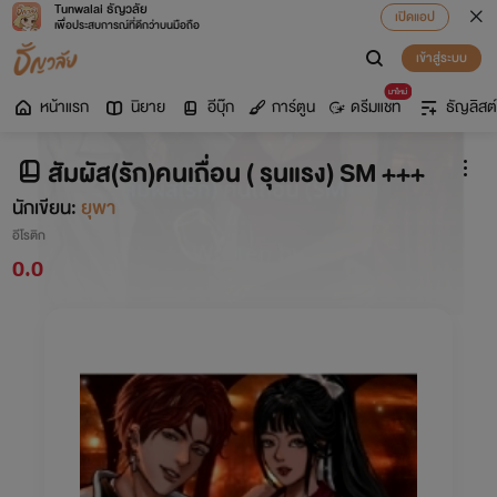
Tunwalai ธัญวลัย
เปิดแอป
เพื่อประสบการณ์ที่ดีกว่าบนมือถือ
เข้าสู่ระบบ
มาใหม่
หน้าแรก
นิยาย
อีบุ๊ก
การ์ตูน
ดรีมแชท
ธัญลิสต์
สัมผัส(รัก)คนเถื่อน ( รุนแรง) SM +++
นักเขียน:
ยุพา
อีโรติก
0.0