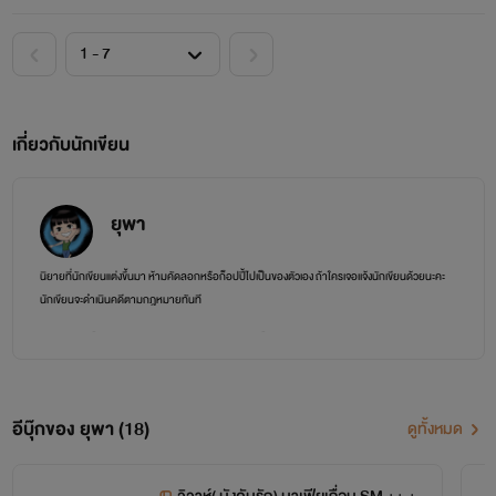
เกี่ยวกับนักเขียน
ยุพา
นิยายที่นักเขียนแต่งขึ้นมา ห้ามคัดลอกหรือก็อปปี้ไปเป็นของตัวเอง ถ้าใครเจอเเจ้งนักเขียนด้วยนะคะ
นักเขียนจะดำเนินคดีตามกฎหมายทันที
ไรท์เป็นคนฟุ้งซ่านเลยต้องเขียนนิยายนะคะ เป็นนักเขียนมือใหม่แะละไม่ใช่มืออาชีพนะคะ ผิด
พลาดก็ขออภัยด้วยนะคะ
เขียนผิดก็ขออภัยด้วยนะคะ
อีบุ๊กของ ยุพา (18)
ดูทั้งหมด
ไรท์ก็ขอขอบคุณที่ทุกคนเข้ามาอ่านและกดติดตามด้วยน่ะค่ะ และยอดไลค์กับยอดคอมเมนต์
เพิ่มขึ้นทุกเรื่อง