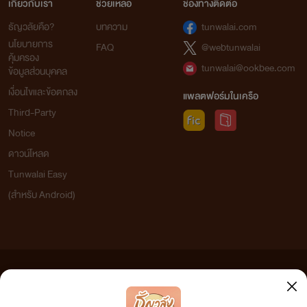
เกี่ยวกับเรา
ช่วยเหลือ
ช่องทางติดต่อ
ธัญวลัยคือ?
บทความ
tunwalai.com
นโยบายการ
FAQ
@webtunwalai
คุ้มครอง
tunwalai@ookbee.com
ข้อมูลส่วนบุคคล
เงื่อนไขและข้อตกลง
แพลตฟอร์มในเครือ
Third-Party
Notice
ดาวน์โหลด
Tunwalai Easy
(สำหรับ Android)
ข้อความที่ท่านได้อ่านจากเว็บไซต์นี้เกิดจากการเขียนโดยสาธารณชนและเผยแพร่โดยอัตโนมัติ ผู้ดูแล
เว็บไซต์แห่งนี้ไม่ได้เห็นด้วยและไม่ขอรับผิดชอบต่อข้อความใดๆ ทั้งสิ้น ดังนั้นผู้อ่านทุกท่านโปรดใช้