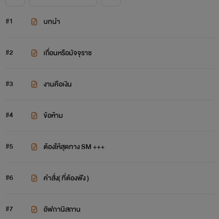
#1
บทนำ
#2
เถื่อนหรือมัจจุราช
#3
งานคือเงิน
#4
ข้อห้าม
#5
ต้องให้สุดทาง SM +++
#6
คำสั่ง( ที่ต้องฟัง )
#7
อัฟกานิสถาน