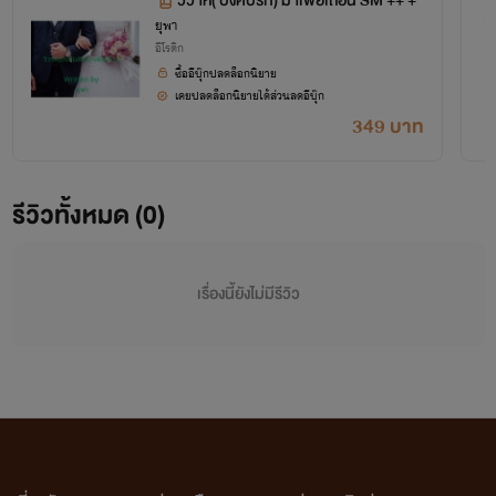
วิวาห์( บังคับรัก) มาเฟียเถื่อน SM ++ +
เป็กำลังให้ไรท์ไปเรื่อยๆนะคะ
ยุพา
อีโรติก
ซื้ออีบุ๊กปลดล็อกนิยาย
เคยปลดล็อกนิยายได้ส่วนลดอีบุ๊ก
349 บาท
รีวิวทั้งหมด (0)
เรื่องนี้ยังไม่มีรีวิว