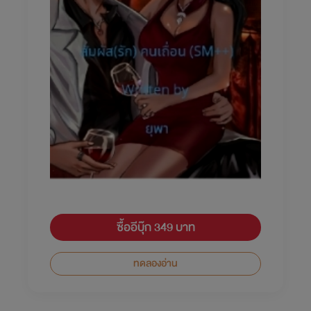
ซื้ออีบุ๊ก 349 บาท
ทดลองอ่าน