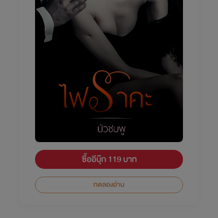
ซื้ออีบุ๊ก 119 บาท
ทดลองอ่าน