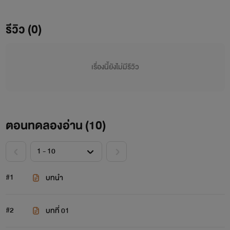
พร้อมจะมอดไหม้ทุกคน การแต่งงานที่ไร้ซึ้งความรัก อิสระของ
เขาต้องมาพังลงเพราะผู้หญิงคนเดียว!! "มึงอยากได้กูมากใช่
รีวิว (0)
มั้ย!..งั้นกูจะสนองให้!!" "กรี๊ดดด!! ไม่นะคุณชาตรี!.."
เรื่องนี้ยังไม่มีรีวิว
ตอนทดลองอ่าน (
10
)
#1
บทนำ
#2
บทที่ 01