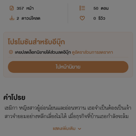
357
หน้า
50
ตอน
2
ดาวน์โหลด
0
รีวิว
โปรโมชันสำหรับอีบุ๊ก
เคยปลดล็อกนิยายได้ส่วนลดอีบุ๊ก
ดูอัตราส่วนการลดราคา
ไปหน้านิยาย
คำโปรย
เขมิกา หญิงสาวผู้อ่อนโยนและอ่อนหวาน เธอจำเป็นต้องเป็นเจ้า
สาวจำยอมอย่างหลีกเลี่ยงไม่ได้ เมื่อธุรกิจที่บ้านเธอกำลังจะล้ม
ละลายเธอจำเป็นต้องกอบกู้ธุรกิจของพ่อแม่เธอเอาไว้ แม้จะต้อง
แสดงเพิ่มเติม
เสียตัวก็ยอม!! ชาตรี ชายหนุ่มผู้อารมณ์ร้อนราวกับเพลิงไฟ ที่