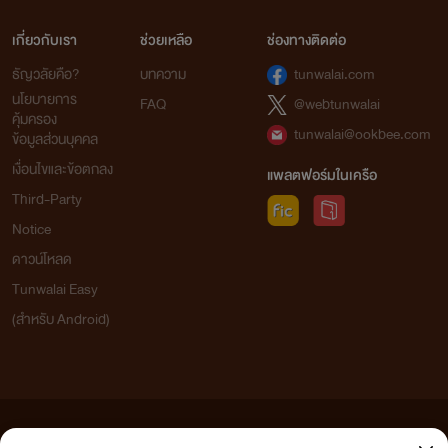
เกี่ยวกับเรา
ช่วยเหลือ
ช่องทางติดต่อ
ธัญวลัยคือ?
บทความ
tunwalai.com
นโยบายการ
FAQ
@webtunwalai
คุ้มครอง
tunwalai@ookbee.com
ข้อมูลส่วนบุคคล
เงื่อนไขและข้อตกลง
แพลตฟอร์มในเครือ
Third-Party
Notice
ดาวน์โหลด
Tunwalai Easy
(สำหรับ Android)
ข้อความที่ท่านได้อ่านจากเว็บไซต์นี้เกิดจากการเขียนโดยสาธารณชนและเผยแพร่โดยอัตโนมัติ ผู้ดูแล