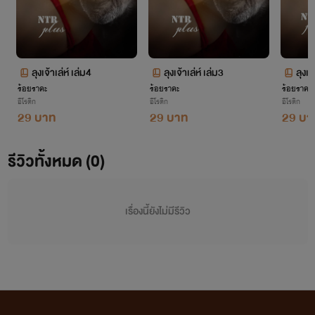
FB: บัวชมพู ชมพูสิริน นักเขียน
ฝากกดไลค์ + เม้น เป็นกำลังใจให้นักเขียนตัวน้อยๆคนนี้
ลุงเจ้าเล่ห์ เล่ม4
ลุงเจ้าเล่ห์ เล่ม3
ลุงเจ
ด้วยน๊าา
ร้อยราคะ
ร้อยราคะ
ร้อยราคะ
อีโรติก
อีโรติก
อีโรติก
29 บาท
29 บาท
29 บา
รีวิวทั้งหมด (0)
เรื่องนี้ยังไม่มีรีวิว