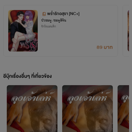
พร่ำรักอสุรา [NC+]
บัวชมพู /ชมพูสิริน
รักโรแมนติก
บีมเป็นคนจังหวัดบุรีรัมย์เด้อจ้า ที่เริ่มเขียนนิยายเพราะชอบและ
89 บาท
อยากเขียนนะคะ
ง่ายๆ เลยก็เริ่มจากการอ่านนิยายมาก่อนโน๊ะ บีมอาจจะเขียนไม่
ถูกใจใครบ้างก็ขออภัยด้วยนะคะ
อีบุ๊กเรื่องอื่นๆ ที่เกี่ยวข้อง
แต่ขอให้เคารพความคิดของนักเขียน สุดท้ายนี้ก็ขอฝากเนื้อ
ฝากตัวด้วยนะคะ
ติดตามข่าวสารและพูดคุยได้ทาง