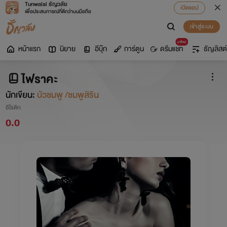
Tunwalai ธัญวลัย
เปิดแอป
เพื่อประสบการณ์ที่ดีกว่าบนมือถือ
เข้าสู่ระบบ
มาใหม่
หน้าแรก
นิยาย
อีบุ๊ก
การ์ตูน
ดรีมแชท
ธัญลิสต์
ไฟราคะ
นักเขียน:
บัวชมพู /ชมพูสิริน
อีโรติก
0.0