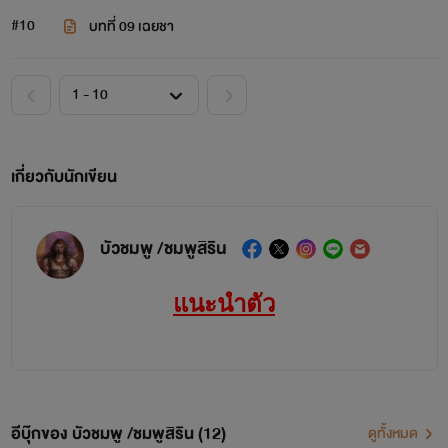
#10
บทที่ 09 เฉยชา
เกี่ยวกับนักเขียน
บัวชมพู /ชมพูสิริน
แนะนำตัว
อีบุ๊กของ บัวชมพู /ชมพูสิริน (12)
ดูทั้งหมด