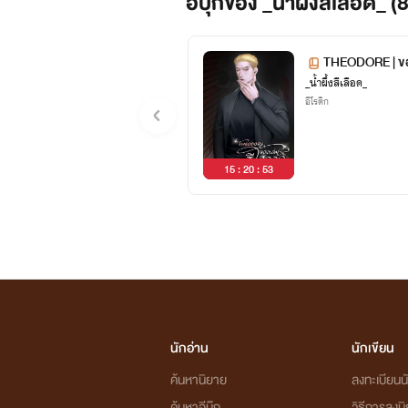
อีบุ๊กของ _น้ำผึ้งสีเลือด_ (
THEODORE | ของ
_น้ำผึ้งสีเลือด_
อีโรติก
15 : 20 : 52
นักอ่าน
นักเขียน
ค้นหานิยาย
ลงทะเบียนนั
ค้นหาอีบุ๊ก
วิธีการลงน