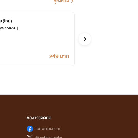
ดูทั้งหมด
 (ไทม์)
อาคม
Naya solene ]
น้ำผึ้งสีเล
รักโรแมนติก
249 บาท
ช่องทางติดต่อ
tunwalai.com
@webtunwalai