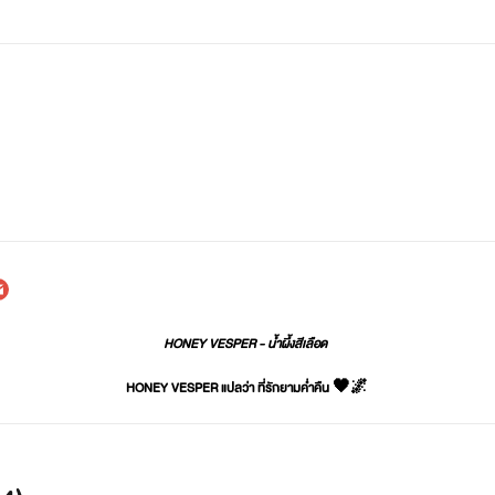
HONEY VESPER - น้ำผึ้งสีเลือด
HONEY VESPER แปลว่า ที่รักยามค่ำคืน 🖤🌌
ขอบคุณที่ติดตามผลงานค่ะ 🙏💙🙇‍♀️
น้ำผึ้งขอบคุณทุกๆ คนที่ซัพพอร์ตนะคะ