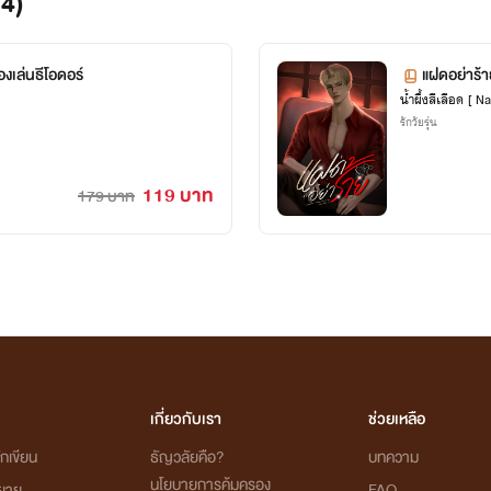
84)
น้อมรับทุกคำติ-ชม และพร้อมปรับปรุงค่ะ 🙏🏻🥰
เล่นธีโอดอร์
แฝดอย่าร้าย
น้ำผึ้งสีเลือด [ 
รักวัยรุ่น
119 บาท
179 บาท
เกี่ยวกับเรา
ช่วยเหลือ
กเขียน
ธัญวลัยคือ?
บทความ
นโยบายการคุ้มครอง
ิยาย
FAQ