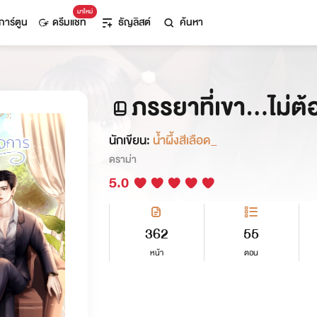
มาใหม่
การ์ตูน
ดรีมแชท
ธัญลิสต์
ค้นหา
ภรรยาที่เขา...ไม่ต
นักเขียน:
น้ำผึ้งสีเลือด_
ดราม่า
5.0
362
55
หน้า
ตอน