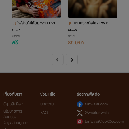
ไฟร่านใต้ต้นมะขาม PWP
เกมสวาทไฮโซ / PWP
ฟรี
อีโรติก
อีโรติก
พริมริน
พริมริน
ฟรี
89 บาท
เกี่ยวกับเรา
ช่วยเหลือ
ช่องทางติดต่อ
ธัญวลัยคือ?
บทความ
tunwalai.com
นโยบายการ
FAQ
@webtunwalai
คุ้มครอง
tunwalai@ookbee.com
ข้อมูลส่วนบุคคล