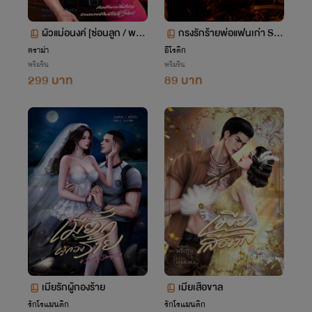
ผัวแม่อนงค์ [ซ่อนลูก / พระเ
กรงรักร้ายพ่อแฟนเก่า SM
อกเถื่อน / NC20+]
20+
ดราม่า
อีโรติก
พริมริน
พริมริน
299 บาท
89 บาท
เมียรักผู้กองร้าย
เมียเสือขาล
รักโรแมนติก
รักโรแมนติก