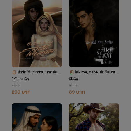
ล่ารักใต้เงาทราย ภาคซัลมา
Ink me, babe. สักรักมาเฟี
นและขอบฟ้า
ยร้าย /Domination / Emot
รักโรแมนติก
อีโรติก
พริมริน
พริมริน
ional Control
299 บาท
89 บาท