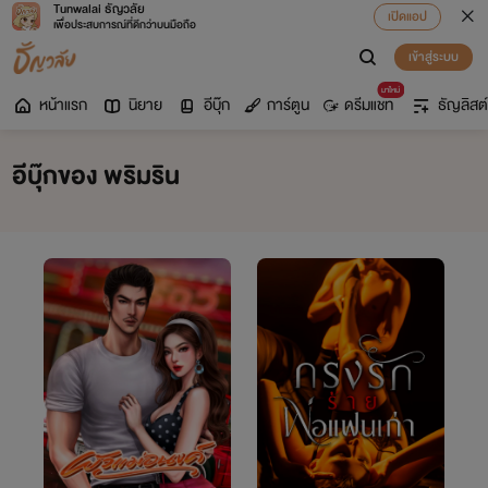
Tunwalai ธัญวลัย
เปิดแอป
เพื่อประสบการณ์ที่ดีกว่าบนมือถือ
เข้าสู่ระบบ
มาใหม่
หน้าแรก
นิยาย
อีบุ๊ก
การ์ตูน
ดรีมแชท
ธัญลิสต์
อีบุ๊กของ พริมริน