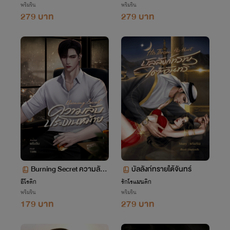
พริมริน
พริมริน
279 บาท
279 บาท
Burning Secret ความลับ
บัลลังก์ทรายใต้จันทร์
ประธานหม้าย
อีโรติก
รักโรแมนติก
พริมริน
พริมริน
179 บาท
279 บาท