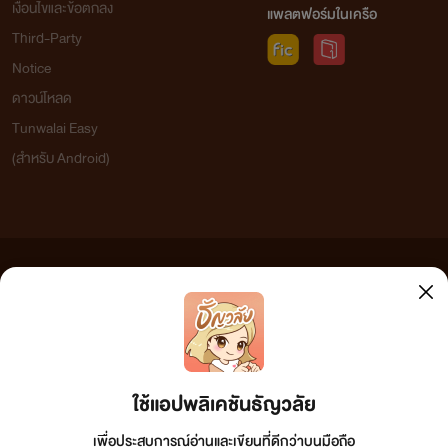
เงื่อนไขและข้อตกลง
แพลตฟอร์มในเครือ
Third-Party
Notice
ดาวน์โหลด
Tunwalai Easy
(สำหรับ Android)
ข้อความที่ท่านได้อ่านจากเว็บไซต์นี้เกิดจากการเขียนโดยสาธารณชนและเผยแพร่โดยอัตโนมัติ ผู้ดูแล
เว็บไซต์แห่งนี้ไม่ได้เห็นด้วยและไม่ขอรับผิดชอบต่อข้อความใดๆ ทั้งสิ้น ดังนั้นผู้อ่านทุกท่านโปรดใช้
วิจารณญาณในการกลั่นกรองด้วยตนเอง และหากท่านพบข้อความใดๆ ที่ขัดต่อกฎหมายและศีลธรรม
กรุณาแจ้งมาที่ tunwalai@ookbee.com เพื่อทีมงานจะได้ดำเนินการในทันที ทั้งนี้ ทางเว็บไซต์ขอสงวน
ลิขสิทธิ์ตามพระราชบัญญัติลิขสิทธิ์ (ฉบับเพิ่มเติม) พ.ศ.2558
ใช้แอปพลิเคชันธัญวลัย
เพื่อประสบการณ์อ่านและเขียนที่ดีกว่าบนมือถือ