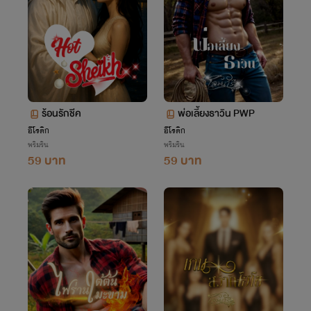
ร้อนรักชีค
พ่อเลี้ยงธาวิน PWP
อีโรติก
อีโรติก
พริมริน
พริมริน
59 บาท
59 บาท