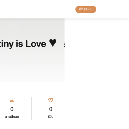
เข้าสู่ระบบ
iny is Love ♥️
0
0
ดาวน์โหลด
รีวิว