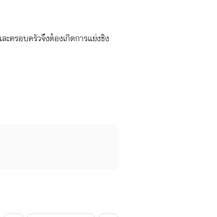
กและครอบครัวจึงต้องเกิดการแย่งชิง