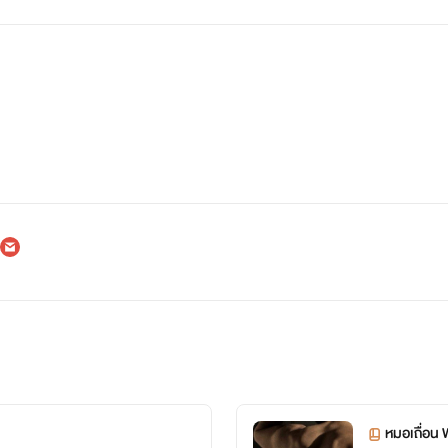
หมอเถื่อน