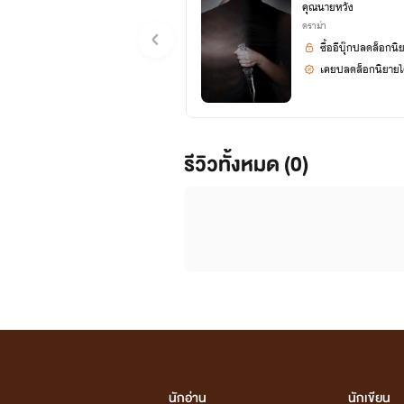
คุณนายหวัง
ดราม่า
ซื้ออีบุ๊กปลดล็อกนิ
เคยปลดล็อกนิยายได
รีวิวทั้งหมด (0)
นักอ่าน
นักเขียน