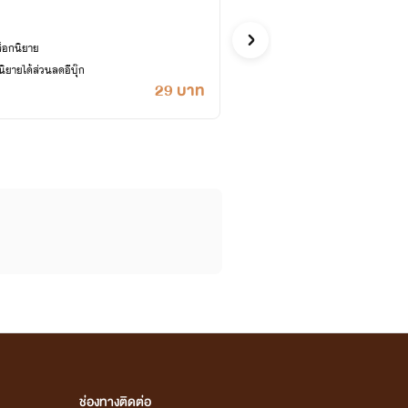
คุณนายหวั
ดราม่า
ล็อกนิยาย
ซื้ออี
ยายได้ส่วนลดอีบุ๊ก
เคยปลด
29 บาท
ช่องทางติดต่อ