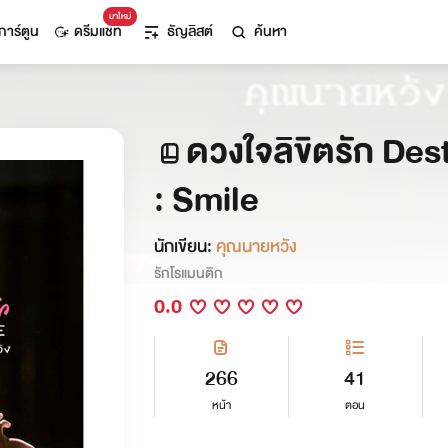
มาใหม่
การ์ตูน
ดรีมแชท
ธัญลิสต์
ค้นหา
ดวงใจลิขิตรัก Dest
: Smile
นักเขียน:
คุณนายหวัง
รักโรแมนติก
0.0
266
41
หน้า
ตอน