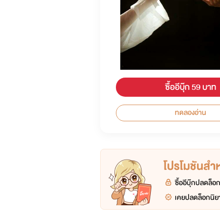
ซื้ออีบุ๊ก 59 บาท
ทดลองอ่าน
โปรโมชันสำหร
ซื้ออีบุ๊กปลดล็
เคยปลดล็อกนิยา