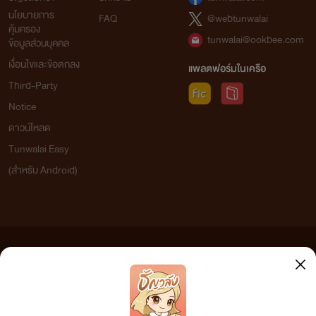
นโยบายการ
FAQ
@webtunwalai
คุ้มครอง
tunwalai@ookbee.com
ข้อมูลส่วนบุคคล
เงื่อนไขและข้อตกลง
แพลตฟอร์มในเครือ
Third-Party
Notice
ดาวน์โหลด
Tunwalai Easy
(สำหรับ Android)
ข้อความที่ท่านได้อ่านจากเว็บไซต์นี้เกิดจากการเขียนโดยสาธารณชนและเผยแพร่โดยอัตโนมัติ ผู้ดูแล
เว็บไซต์แห่งนี้ไม่ได้เห็นด้วยและไม่ขอรับผิดชอบต่อข้อความใดๆ ทั้งสิ้น ดังนั้นผู้อ่านทุกท่านโปรดใช้
วิจารณญาณในการกลั่นกรองด้วยตนเอง และหากท่านพบข้อความใดๆ ที่ขัดต่อกฎหมายและศีลธรรม
กรุณาแจ้งมาที่ tunwalai@ookbee.com เพื่อทีมงานจะได้ดำเนินการในทันที ทั้งนี้ ทางเว็บไซต์ขอสงวน
ลิขสิทธิ์ตามพระราชบัญญัติลิขสิทธิ์ (ฉบับเพิ่มเติม) พ.ศ.2558