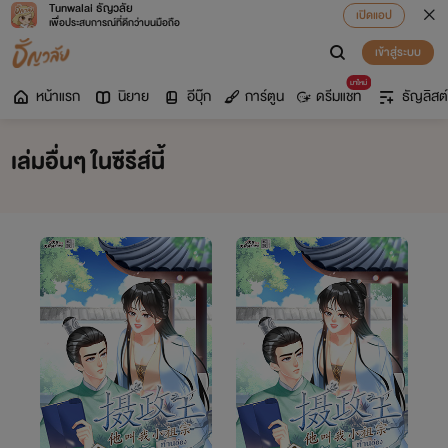
Tunwalai ธัญวลัย
เปิดแอป
เพื่อประสบการณ์ที่ดีกว่าบนมือถือ
เข้าสู่ระบบ
มาใหม่
หน้าแรก
นิยาย
อีบุ๊ก
การ์ตูน
ดรีมแชท
ธัญลิสต์
เล่มอื่นๆ ในซีรีส์นี้