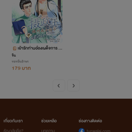
เย้ารักท่านอ๋องเผด็จการ เล่
ม 9 (จบ+ตอนพิเศษ)
จีน
หอหมื่นอักษร
179 บาท
เกี่ยวกับเรา
ช่วยเหลือ
ช่องทางติดต่อ
ธัญวลัยคือ?
บทความ
tunwalai.com