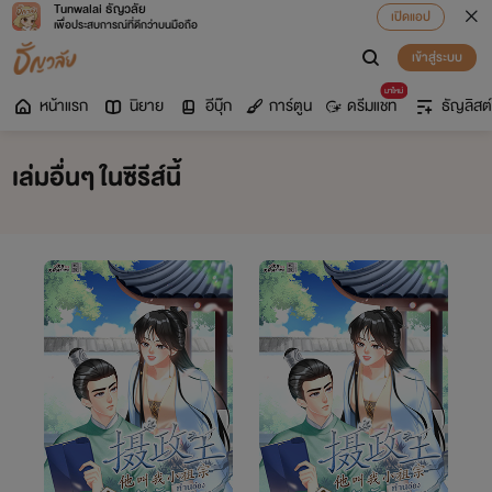
Tunwalai ธัญวลัย
เปิดแอป
เพื่อประสบการณ์ที่ดีกว่าบนมือถือ
เข้าสู่ระบบ
มาใหม่
หน้าแรก
นิยาย
อีบุ๊ก
การ์ตูน
ดรีมแชท
ธัญลิสต์
เล่มอื่นๆ ในซีรีส์นี้