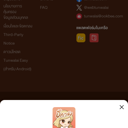
นโยบายการ
FAQ
@webtunwalai
คุ้มครอง
tunwalai@ookbee.com
ข้อมูลส่วนบุคคล
เงื่อนไขและข้อตกลง
แพลตฟอร์มในเครือ
Third-Party
Notice
ดาวน์โหลด
Tunwalai Easy
(สำหรับ Android)
ข้อความที่ท่านได้อ่านจากเว็บไซต์นี้เกิดจากการเขียนโดยสาธารณชนและเผยแพร่โดยอัตโนมัติ ผู้ดูแล
เว็บไซต์แห่งนี้ไม่ได้เห็นด้วยและไม่ขอรับผิดชอบต่อข้อความใดๆ ทั้งสิ้น ดังนั้นผู้อ่านทุกท่านโปรดใช้
วิจารณญาณในการกลั่นกรองด้วยตนเอง และหากท่านพบข้อความใดๆ ที่ขัดต่อกฎหมายและศีลธรรม
กรุณาแจ้งมาที่ tunwalai@ookbee.com เพื่อทีมงานจะได้ดำเนินการในทันที ทั้งนี้ ทางเว็บไซต์ขอสงวน
ลิขสิทธิ์ตามพระราชบัญญัติลิขสิทธิ์ (ฉบับเพิ่มเติม) พ.ศ.2558