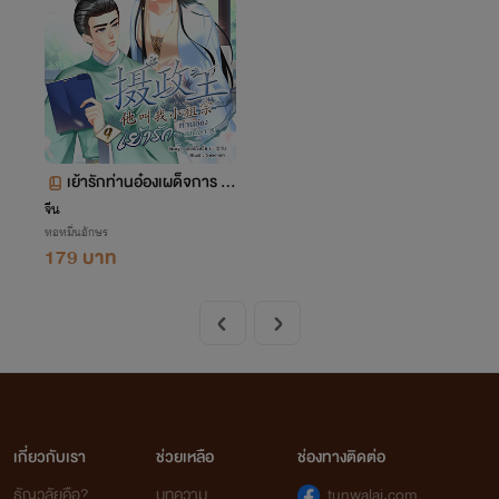
เย้ารักท่านอ๋องเผด็จการ เล่
ม 9 (จบ+ตอนพิเศษ)
จีน
หอหมื่นอักษร
179 บาท
เกี่ยวกับเรา
ช่วยเหลือ
ช่องทางติดต่อ
ธัญวลัยคือ?
บทความ
tunwalai.com