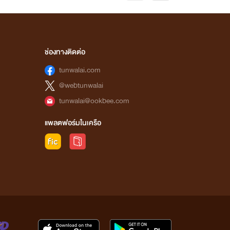
ช่องทางติดต่อ
tunwalai.com
@webtunwalai
tunwalai@ookbee.com
แพลตฟอร์มในเครือ