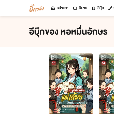
หน้าแรก
นิยาย
อีบุ๊ก
อีบุ๊กของ หอหมื่นอักษร