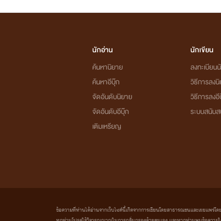
นักอ่าน
นักเขียน
ค้นหานิยาย
ลงทะเบียนนั
ค้นหาอีบุ๊ก
วิธีการลงน
จัดอันดับนิยาย
วิธีการลงอีบ
จัดอันดับอีบุ๊ก
ระบบสนับส
เติมเหรียญ
ข้อความที่ท่านได้อ่านจากเว็บไซต์นี้เกิดจากการเขียนโดยสาธารณชนและเผยแพร่โดยอัตโน
ทุกท่านโปรดใช้วิจารณญาณในการกลั่นกรองด้วยตนเอง และหากท่านพบข้อความใดๆ 