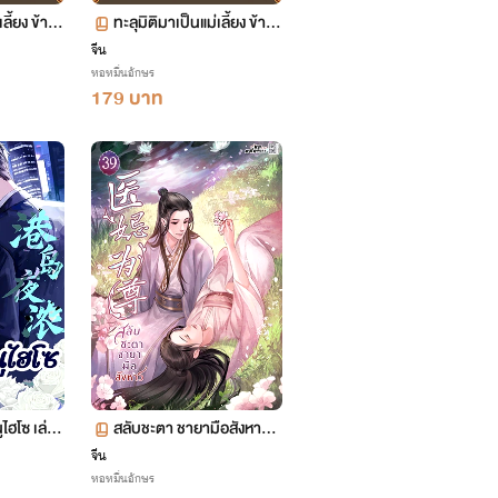
เลี้ยง ข้าพ
ทะลุมิติมาเป็นแม่เลี้ยง ข้าพ
รัว เล่ม 12
ลิกฟื้นทั้งครอบครัว เล่ม 11
จีน
หอหมื่นอักษร
ตอน 547-599
179 บาท
ไฮโซ เล่ม
สลับชะตา ชายามือสังหาร เ
ล่ม 39 (จบ)
จีน
หอหมื่นอักษร