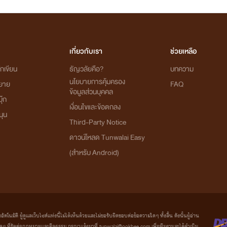
เกี่ยวกับเรา
ช่วยเหลือ
กเขียน
ธัญวลัยคือ?
บทความ
นโยบายการคุ้มครอง
ิยาย
FAQ
ข้อมูลส่วนบุคคล
ุ๊ก
เงื่อนไขและข้อตกลง
นุน
Third-Party Notice
ดาวน์โหลด Tunwalai Easy
(สำหรับ Android)
มัติ ผู้ดูแลเว็บไซต์แห่งนี้ไม่ได้เห็นด้วยและไม่ขอรับผิดชอบต่อข้อความใดๆ ทั้งสิ้น ดังนั้นผู้อ่าน
ที่ขัดต่อกฎหมายและศีลธรรม กรุณาแจ้งมาที่ tunwalai@ookbee.com เพื่อทีมงานจะได้ดำเนิน