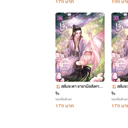
179 บาท
199 บา
สลับชะตา ชายามือสังหาร เ
สลับชะ
ล่ม 38 ตอน 2200-2259
ล่ม 3
จีน
จีน
หอหมื่นอักษร
หอหมื่นอักษร
179 บาท
179 บา