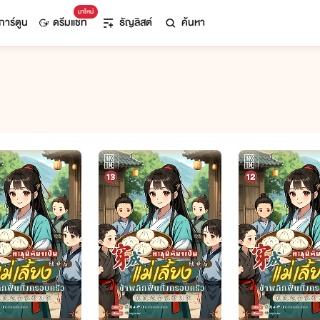
มาใหม่
การ์ตูน
ดรีมแชท
ธัญลิสต์
ค้นหา