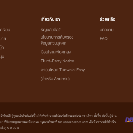
เกี่ยวกับเรา
ช่วยเหลือ
กเขียน
ธัญวลัยคือ?
บทความ
นโยบายการคุ้มครอง
ิยาย
FAQ
ข้อมูลส่วนบุคคล
ุ๊ก
เงื่อนไขและข้อตกลง
นุน
Third-Party Notice
ดาวน์โหลด Tunwalai Easy
(สำหรับ Android)
มัติ ผู้ดูแลเว็บไซต์แห่งนี้ไม่ได้เห็นด้วยและไม่ขอรับผิดชอบต่อข้อความใดๆ ทั้งสิ้น ดังนั้นผู้อ่าน
ที่ขัดต่อกฎหมายและศีลธรรม กรุณาแจ้งมาที่ tunwalai@ookbee.com เพื่อทีมงานจะได้ดำเนิน
่มเติม) พ.ศ.2558