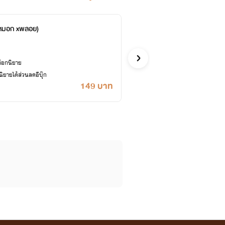
 (หมอก xพลอย)
หญิง
GI_SELE
สยองขวัญ
ล็อกนิยาย
ยายได้ส่วนลดอีบุ๊ก
149 บาท