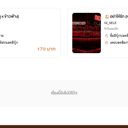
ุ x ข้าวฟ่าง)
อย่าให้รัก
GI_SELE
รักโรแมนติก
ยาย
ซื้ออีบุ๊กปลด
้ส่วนลดอีบุ๊ก
เคยปลดล็อกนิ
179 บาท
เรื่องนี้ยังไม่มีรีวิว