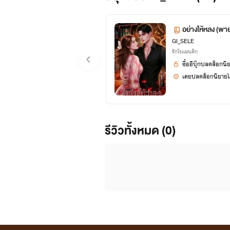
อย่างให้หลง (พาย
GI_SELE
รักโรแมนติก
ซื้ออีบุ๊กปลดล็อกนิ
เคยปลดล็อกนิยายได
รีวิวทั้งหมด (0)