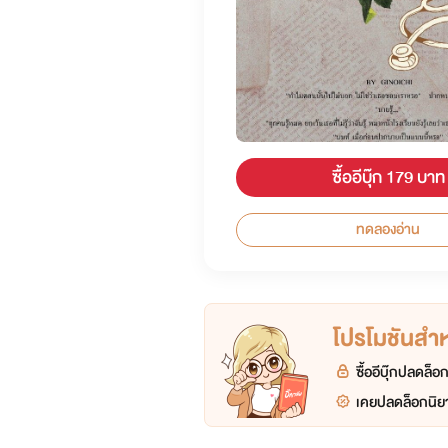
ซื้ออีบุ๊ก 179 บาท
ทดลองอ่าน
โปรโมชันสำหร
ซื้ออีบุ๊กปลดล็
เคยปลดล็อกนิยา