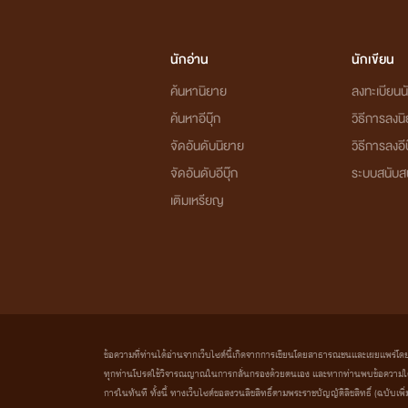
นักอ่าน
นักเขียน
ค้นหานิยาย
ลงทะเบียนนั
ค้นหาอีบุ๊ก
วิธีการลงน
จัดอันดับนิยาย
วิธีการลงอีบ
จัดอันดับอีบุ๊ก
ระบบสนับส
เติมเหรียญ
ข้อความที่ท่านได้อ่านจากเว็บไซต์นี้เกิดจากการเขียนโดยสาธารณชนและเผยแพร่โดยอัตโน
ทุกท่านโปรดใช้วิจารณญาณในการกลั่นกรองด้วยตนเอง และหากท่านพบข้อความใดๆ 
การในทันที ทั้งนี้ ทางเว็บไซต์ขอสงวนลิขสิทธิ์ตามพระราชบัญญัติลิขสิทธิ์ (ฉบับเพิ