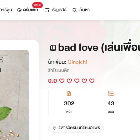
มาใหม่
การ์ตูน
ดรีมแชท
ธัญลิสต์
ค้นหา
bad love (เล่นเพื่อ
นักเขียน:
Ginoichi
รักโรแมนติก
0.0
302
43
หน้า
ตอน
#สารวัตรนนท์#หมอแพร