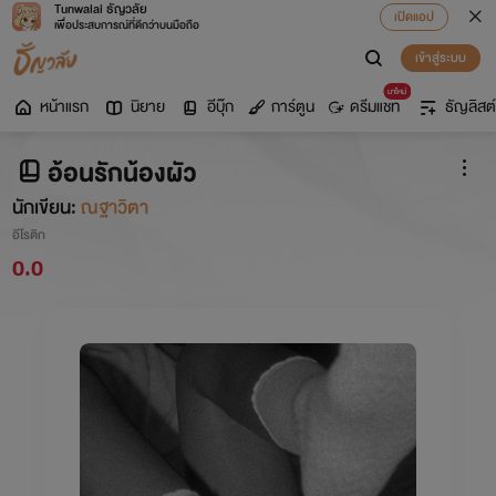
Tunwalai ธัญวลัย
เปิดแอป
เพื่อประสบการณ์ที่ดีกว่าบนมือถือ
เข้าสู่ระบบ
มาใหม่
หน้าแรก
นิยาย
อีบุ๊ก
การ์ตูน
ดรีมแชท
ธัญลิสต์
อ้อนรักน้องผัว
นักเขียน:
ณฐาวิตา
อีโรติก
0.0