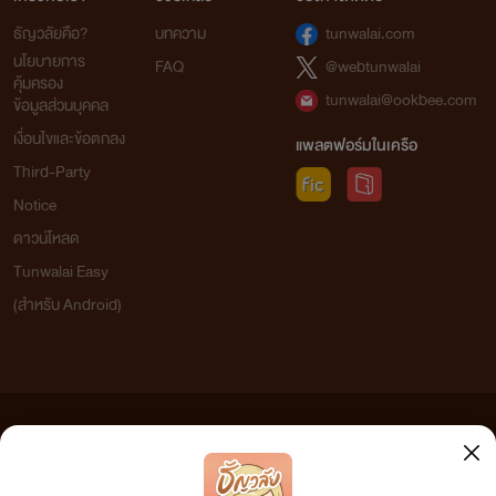
ธัญวลัยคือ?
บทความ
tunwalai.com
นโยบายการ
FAQ
@webtunwalai
คุ้มครอง
tunwalai@ookbee.com
ข้อมูลส่วนบุคคล
เงื่อนไขและข้อตกลง
แพลตฟอร์มในเครือ
Third-Party
Notice
ดาวน์โหลด
Tunwalai Easy
(สำหรับ Android)
ข้อความที่ท่านได้อ่านจากเว็บไซต์นี้เกิดจากการเขียนโดยสาธารณชนและเผยแพร่โดยอัตโนมัติ ผู้ดูแล
เว็บไซต์แห่งนี้ไม่ได้เห็นด้วยและไม่ขอรับผิดชอบต่อข้อความใดๆ ทั้งสิ้น ดังนั้นผู้อ่านทุกท่านโปรดใช้
วิจารณญาณในการกลั่นกรองด้วยตนเอง และหากท่านพบข้อความใดๆ ที่ขัดต่อกฎหมายและศีลธรรม