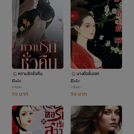
หวามรักชั่วคืน
นางยั่วชั้นเอก
อีโรติก
อีโรติก
วานิลลา
วานิลลา
59 บาท
59 บาท