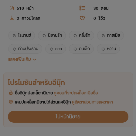
518
หน้า
30
ตอน
0
ดาวน์โหลด
0
รีวิว
โรมานซ์
นิยายรัก
คลั่งรัก
ทาสเมีย
ท่านประธาน
ceo
กินเด็ก
หวาน
แสดงเพิ่มเติม
แอบรัก
อีโรติก
์nc
18+
ครอบครัว
เจ้านาย
เศรษฐี
โปรโมชันสำหรับอีบุ๊ก
ซื้ออีบุ๊กปลดล็อกนิยาย
ดูตอนที่จะปลดล็อกเมื่อซื้อ
เคยปลดล็อกนิยายได้ส่วนลดอีบุ๊ก
ดูอัตราส่วนการลดราคา
ไปหน้านิยาย