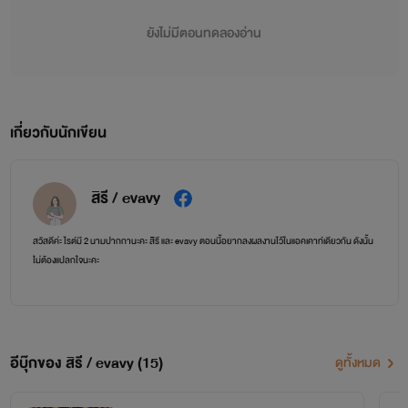
ยังไม่มีตอนทดลองอ่าน
เกี่ยวกับนักเขียน
สิรี / evavy
สวัสดีค่ะ ไรต์มี 2 นามปากกานะคะ สิรี และ evavy ตอนนี้อยากลงผลงานไว้ในแอคเคาท์เดียวกัน ดังนั้น
ไม่ต้องแปลกใจนะคะ
อีบุ๊กของ สิรี / evavy (15)
ดูทั้งหมด