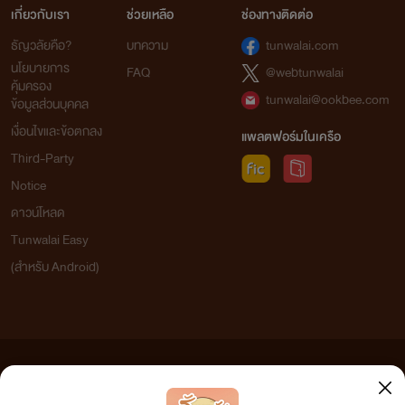
เกี่ยวกับเรา
ช่วยเหลือ
ช่องทางติดต่อ
ธัญวลัยคือ?
บทความ
tunwalai.com
นโยบายการ
FAQ
@webtunwalai
คุ้มครอง
tunwalai@ookbee.com
ข้อมูลส่วนบุคคล
เงื่อนไขและข้อตกลง
แพลตฟอร์มในเครือ
Third-Party
Notice
ดาวน์โหลด
Tunwalai Easy
(สำหรับ Android)
ข้อความที่ท่านได้อ่านจากเว็บไซต์นี้เกิดจากการเขียนโดยสาธารณชนและเผยแพร่โดยอัตโนมัติ ผู้ดูแล
เว็บไซต์แห่งนี้ไม่ได้เห็นด้วยและไม่ขอรับผิดชอบต่อข้อความใดๆ ทั้งสิ้น ดังนั้นผู้อ่านทุกท่านโปรดใช้