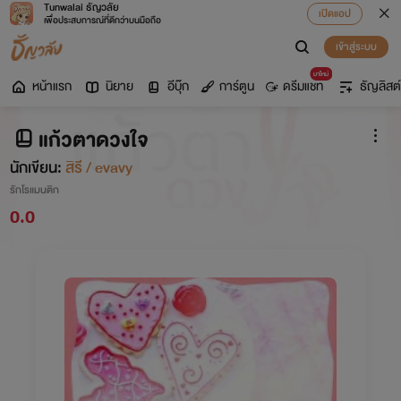
Tunwalai ธัญวลัย
เปิดแอป
เพื่อประสบการณ์ที่ดีกว่าบนมือถือ
เข้าสู่ระบบ
มาใหม่
หน้าแรก
นิยาย
อีบุ๊ก
การ์ตูน
ดรีมแชท
ธัญลิสต์
แก้วตาดวงใจ
นักเขียน:
สิรี / evavy
รักโรแมนติก
0.0