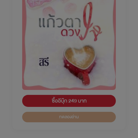
ซื้ออีบุ๊ก 249 บาท
ทดลองอ่าน