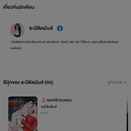
เกี่ยวกับนักเขียน
ชะนีติดมันส์
"สวัสดีนักอ่านที่น่ารักทุกท่านค่ะ เรียกไรท์ว่า ‘มัดหมี่’ หรือ ‘มัด’ ก็ได้นะคะ ขอฝากเนื้อฝากตัวกับทุก
คนด้วยค่ะ
​นามปากกาที่ใช้คือ ‘ชะนีติดมันส์’ นะคะ ไรท์เน้นเขียนแนวอีโรติก โรมานซ์ และดราม่ารสแซ่บ! โดยเฉพาะ
ความสัมพันธ์แบบพระเอกขึ้นอย่างหงส์แต่ลงอย่างโฮ่ง (รับรองว่าสะใจสายโบ้แน่นอน!)
​📌 การอัปเดต: อัปงานสม่ำเสมอวันละ 2 ตอน (ถ้าวันไหนเครื่องติดจะแถมเพิ่มให้เป็นพิเศษค่ะ!)
อีบุ๊กของ ชะนีติดมันส์ (66)
ดูทั้งหมด
​ช่องทางติดตามความเคลื่อนไหว: Facebook, TikTok และ X (Twitter)
🔍 ค้นหาคำว่า: ชะนีติดมันส์ ได้เลยค่ะ ฝากเอ็นดูนักเขียนคนนี้ด้วยนะคะ"
พยศรักขุนแผน
ชะนีติดมันส์
ดราม่า