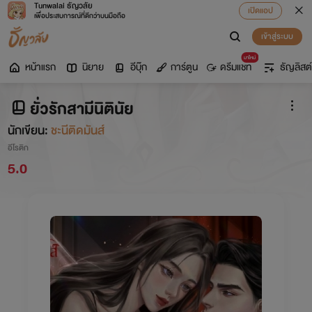
Tunwalai ธัญวลัย
เปิดแอป
เพื่อประสบการณ์ที่ดีกว่าบนมือถือ
เข้าสู่ระบบ
มาใหม่
หน้าแรก
นิยาย
อีบุ๊ก
การ์ตูน
ดรีมแชท
ธัญลิสต์
ยั่วรักสามีนิตินัย
นักเขียน:
ชะนีติดมันส์
อีโรติก
5.0