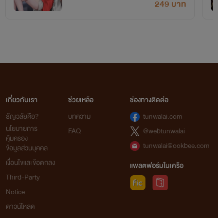
249 บาท
เกี่ยวกับเรา
ช่วยเหลือ
ช่องทางติดต่อ
ธัญวลัยคือ?
บทความ
tunwalai.com
นโยบายการ
FAQ
@webtunwalai
คุ้มครอง
tunwalai@ookbee.com
ข้อมูลส่วนบุคคล
เงื่อนไขและข้อตกลง
แพลตฟอร์มในเครือ
Third-Party
Notice
ดาวน์โหลด