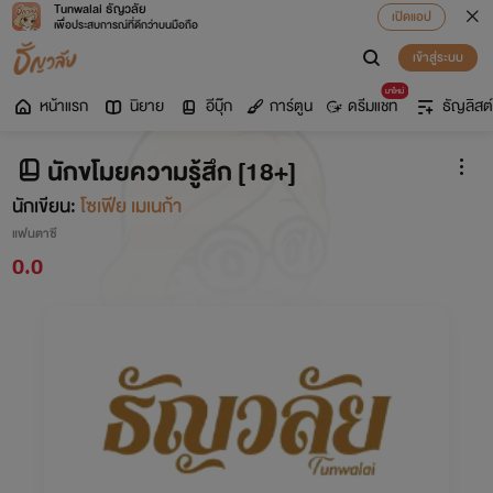
Tunwalai ธัญวลัย
เปิดแอป
เพื่อประสบการณ์ที่ดีกว่าบนมือถือ
เข้าสู่ระบบ
มาใหม่
หน้าแรก
นิยาย
อีบุ๊ก
การ์ตูน
ดรีมแชท
ธัญลิสต์
นักขโมยความรู้สึก [18+]
นักเขียน:
โซเฟีย เมเนก้า
แฟนตาซี
0.0