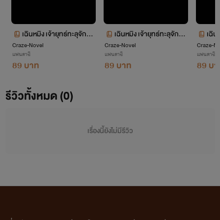
เฉินหมิง เจ้ายุทธ์ทะลุจักรว
เฉินหมิง เจ้ายุทธ์ทะลุจักรว
เฉินห
Craze-Novel
าล 4
Craze-Novel
าล 3
Craze-No
าล 2
แฟนตาซี
แฟนตาซี
แฟนตาซี
89 บาท
89 บาท
89 บา
รีวิวทั้งหมด (0)
เรื่องนี้ยังไม่มีรีวิว