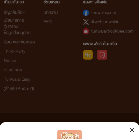
เกี่ยวกับเรา
ช่วยเหลือ
ช่องทางติดต่อ
ธัญวลัยคือ?
บทความ
tunwalai.com
นโยบายการ
FAQ
@webtunwalai
คุ้มครอง
tunwalai@ookbee.com
ข้อมูลส่วนบุคคล
เงื่อนไขและข้อตกลง
แพลตฟอร์มในเครือ
Third-Party
Notice
ดาวน์โหลด
Tunwalai Easy
(สำหรับ Android)
ข้อความที่ท่านได้อ่านจากเว็บไซต์นี้เกิดจากการเขียนโดยสาธารณชนและเผยแพร่โดยอัตโนมัติ ผู้ดูแล
เว็บไซต์แห่งนี้ไม่ได้เห็นด้วยและไม่ขอรับผิดชอบต่อข้อความใดๆ ทั้งสิ้น ดังนั้นผู้อ่านทุกท่านโปรดใช้