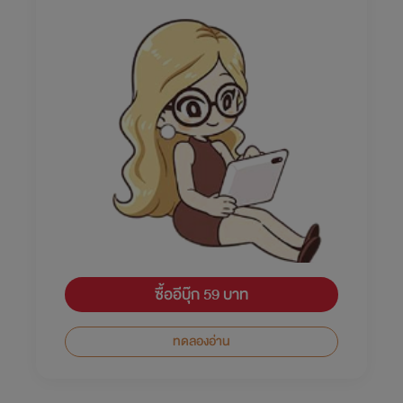
ซื้ออีบุ๊ก 59 บาท
ทดลองอ่าน