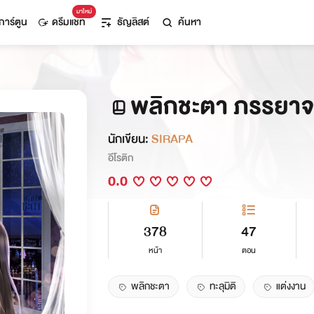
มาใหม่
การ์ตูน
ดรีมแชท
ธัญลิสต์
ค้นหา
พลิกชะตา ภรรยาจอ
นักเขียน:
SIRAPA
อีโรติก
0.0
378
47
หน้า
ตอน
พลิกชะตา
ทะลุมิติ
แต่งงาน