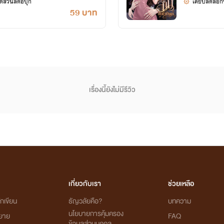
้ส่วนลดอีบุ๊ก
เคยปลดล็อกนิ
59 บาท
.｡.*.:｡*~♥~
ล้ว)
จบแล้ว)
เรื่องนี้ยังไม่มีรีวิว
ุ่น (จบแล้ว)
ส์-แพรว (จบแล้ว)
 ( กำลังอัพ )
เกี่ยวกับเรา
ช่วยเหลือ
กเขียน
ธัญวลัยคือ?
บทความ
นโยบายการคุ้มครอง
ิยาย
FAQ
ข้อมูลส่วนบุคคล