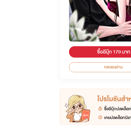
ซื้ออีบุ๊ก 179 บาท
ทดลองอ่าน
โปรโมชันสำหร
ซื้ออีบุ๊กปลดล็
เคยปลดล็อกนิยา