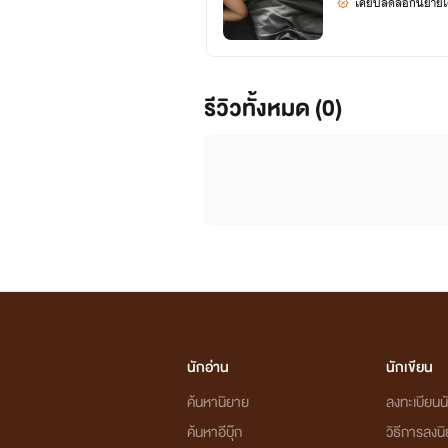
เคยปลดล็อกนิยายได
~♥~*.:｡ ✿*ﾟ‘ﾟ･✿.｡. *.:｡✿*ﾟ’ﾟ･✿
นิยายเซตแรก [ H.D. หล่อทะลุจอ ]
รีวิวทั้งหมด (0)
1. [H.D] อุบัติเหตุรักNC18+ ไกด์-โบว์ (จบแ
2. [H.D] แฟนปลอมๆNC18+ อาร์ม-น้ำขิง (
3. [H.D] ขโมยใจนายหน้านิ่งNC18+ คิม-น้ำอ
4. [H.D] สะดุดหัวใจนายพี่ว๊ากNC18+ เจม
นิยายเซตสอง [ ไม่แต่งงาน ]
1. LOVE YOU MY HUBBY เผลอรักคุณสามี
นักอ่าน
นักเขียน
ค้นหานิยาย
ลงทะเบียนนั
ค้นหาอีบุ๊ก
วิธีการลงน