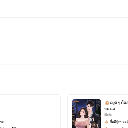
~♥~＼(*＾▽＾*)／ H E L L O＼(*＾▽＾*)／~♥~
สวัสดีค่า ยินดีต้อนรับเข้าสู่โลกนิยายของไรท์นะคะ (♡˙︶˙♡)
หากชื่นชอบผลงานของไรท์ กดติดตามไรท์ด้วยน๊าาา ( ˘ ³˘)♥
อยู่ดี ๆ ก็
SIRAPA
อีโรติก
ยาย
ซื้ออีบุ๊กปลด