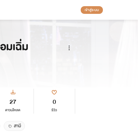
เข้าสู่ระบบ
มเฉิ่ม
27
0
ดาวน์โหลด
รีวิว
สามี