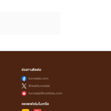
ช่องทางติดต่อ
tunwalai.com
@webtunwalai
tunwalai@ookbee.com
แพลตฟอร์มในเครือ