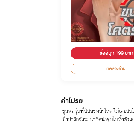
ซื้ออีบุ๊ก 199 บาท
ทดลองอ่าน
คำโปรย
ขุนพลรุ่นพี่ปีสองหน้าโหด ไม่เคยสนใ
มึงน่ารักจังวะ น่ากัดน่าจูบไปทั้งต