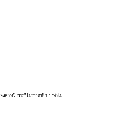
้องลูกหมีเฟรชชี่ไม่วางตาอีก / "ทำไม