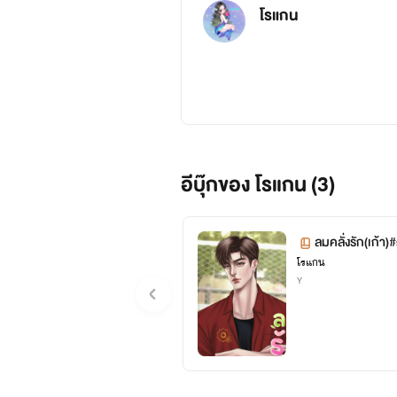
โรแกน
อีบุ๊กของ โรแกน (3)
ลมคลั่งรัก(เก้า
โรแกน
Y