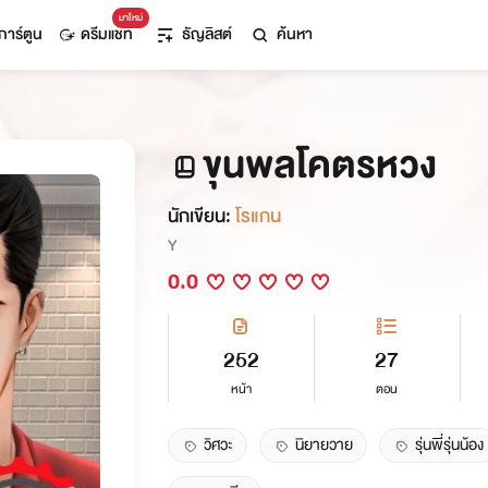
มาใหม่
การ์ตูน
ดรีมแชท
ธัญลิสต์
ค้นหา
ขุนพลโคตรหวง
นักเขียน:
โรแกน
Y
0.0
252
27
หน้า
ตอน
วิศวะ
นิยายวาย
รุ่นพี่รุ่นน้อง