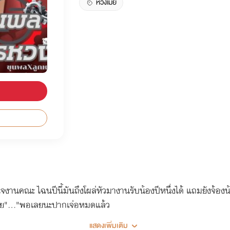
หวงเมีย
จงานคณะ ไฉนปีนี้มันถึงโผล่หัวมางานรับน้องปีหนึ่งได้ แถมยังจ้องน
ัวเลย"..."พอเลยนะปากเจ่อหมดแล้ว
แสดงเพิ่มเติม