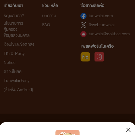
เกี่ยวกับเรา
ช่วยเหลือ
ช่องทางติดต่อ
ธัญวลัยคือ?
บทความ
tunwalai.com
นโยบายการ
FAQ
@webtunwalai
คุ้มครอง
tunwalai@ookbee.com
ข้อมูลส่วนบุคคล
เงื่อนไขและข้อตกลง
แพลตฟอร์มในเครือ
Third-Party
Notice
ดาวน์โหลด
Tunwalai Easy
(สำหรับ Android)
ข้อความที่ท่านได้อ่านจากเว็บไซต์นี้เกิดจากการเขียนโดยสาธารณชนและเผยแพร่โดยอัตโนมัติ ผู้ดูแล
เว็บไซต์แห่งนี้ไม่ได้เห็นด้วยและไม่ขอรับผิดชอบต่อข้อความใดๆ ทั้งสิ้น ดังนั้นผู้อ่านทุกท่านโปรดใช้