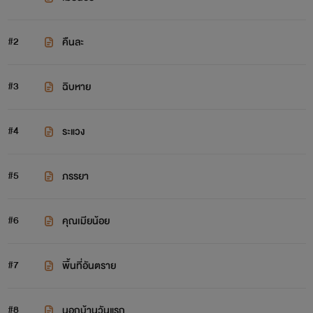
#2
คืนละ
#3
ฉิบหาย
#4
ระแวง
#5
ภรรยา
#6
คุณเมียน้อย
#7
พื้นที่อันตราย
#8
นอกบ้านวันแรก