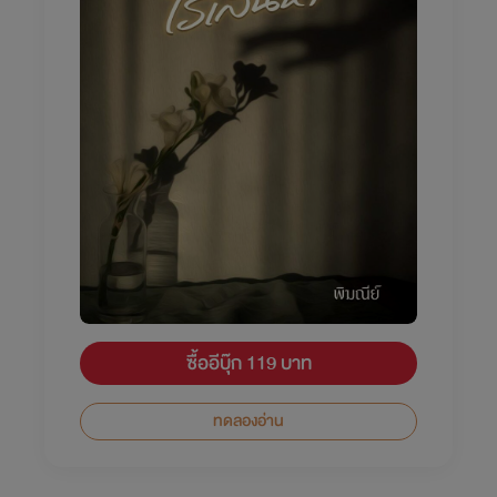
ซื้ออีบุ๊ก 119 บาท
ทดลองอ่าน