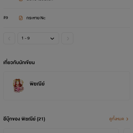
#9
กระหาย Nc
เกี่ยวกับนักเขียน
พิฆณีย์
อีบุ๊กของ พิฆณีย์ (21)
ดูทั้งหมด