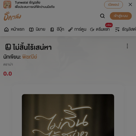
Tunwalai ธัญวลัย
เปิดแอป
เพื่อประสบการณ์ที่ดีกว่าบนมือถือ
เข้าสู่ระบบ
มาใหม่
หน้าแรก
นิยาย
อีบุ๊ก
การ์ตูน
ดรีมแชท
ธัญลิสต์
ไม่สิ้นไร้เสน่หา
นักเขียน:
พิฆณีย์
ดราม่า
0.0