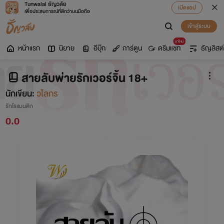
Tunwalai ธัญวลัย
เปิดแอป
เพื่อประสบการณ์ที่ดีกว่าบนมือถือ
เข้าสู่ระบบ
มาใหม่
หน้าแรก
นิยาย
อีบุ๊ก
การ์ตูน
ดรีมแชท
ธัญลิสต์
สายลับพ่ายรักเวอร์จิ้น 18+
นักเขียน:
วไลกร
รักโรแมนติก
0.0