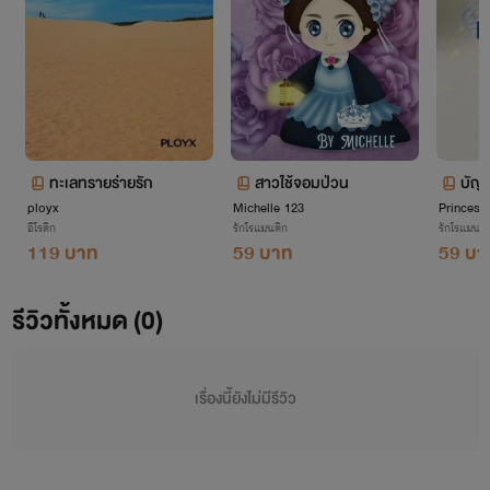
ทะเลทรายร่ายรัก
สาวใช้จอมป่วน
บัญ
ployx
Michelle 123
Princess
อีโรติก
รักโรแมนติก
รักโรแมนติ
119 บาท
59 บาท
59 บา
รีวิวทั้งหมด (0)
เรื่องนี้ยังไม่มีรีวิว