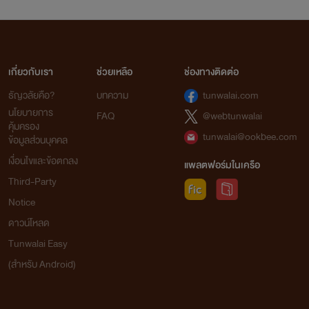
เกี่ยวกับเรา
ช่วยเหลือ
ช่องทางติดต่อ
ธัญวลัยคือ?
บทความ
tunwalai.com
นโยบายการ
FAQ
@webtunwalai
คุ้มครอง
tunwalai@ookbee.com
ข้อมูลส่วนบุคคล
เงื่อนไขและข้อตกลง
แพลตฟอร์มในเครือ
Third-Party
Notice
ดาวน์โหลด
Tunwalai Easy
(สำหรับ Android)