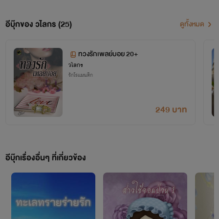
หลายเรื่องที่เปิดให้อ่าน 30-50% จึงติดเหรียญ
อีบุ๊กของ วไลกร (25)
ดูทั้งหมด
บางเรื่องมีอีบุ๊กในธัญวลัยแล้ว
ขอบคุณทุกท่านที่ติดตาม
ทวงรักเพลย์บอย 20+
วไลกร
ขอบคุณมากมายที่ช่วยอุดหนุนในทุกช่องทาง
รักโรแมนติก
249 บาท
วไลกร
อีบุ๊กเรื่องอื่นๆ ที่เกี่ยวข้อง