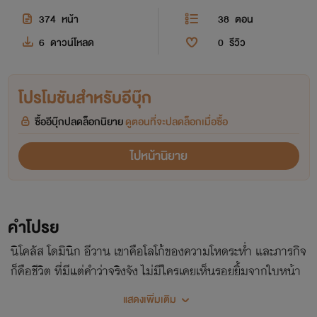
374
หน้า
38
ตอน
6
ดาวน์โหลด
0
รีวิว
โปรโมชันสำหรับอีบุ๊ก
ซื้ออีบุ๊กปลดล็อกนิยาย
ดูตอนที่จะปลดล็อกเมื่อซื้อ
ไปหน้านิยาย
คำโปรย
นิโคลัส โดมินิก อีวาน เขาคือโลโก้ของความโหดระห่ำ และภารกิจ
ก็คือชีวิต ที่มีแต่คำว่าจริงจัง ไม่มีใครเคยเห็นรอยยิ้มจากใบหน้า
คมคาย สำหรับเขาไม่มีคำว่าผิดพลาด ทว่า...ภายใต้หน้ากากเข้ม
แสดงเพิ่มเติม
ดุ เขากลับซ่อนความเซ็กซี่เร่าร้อนทรงพลังเอาไว้ เมื่อคุณพบรัก