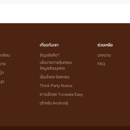
เกี่ยวกับเรา
ช่วยเหลือ
กเขียน
ธัญวลัยคือ?
บทความ
นโยบายการคุ้มครอง
ิยาย
FAQ
ข้อมูลส่วนบุคคล
ุ๊ก
เงื่อนไขและข้อตกลง
นุน
Third-Party Notice
ดาวน์โหลด Tunwalai Easy
(สำหรับ Android)