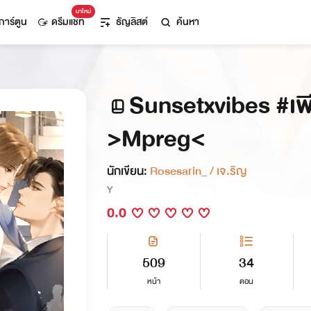
มาใหม่
การ์ตูน
ดรีมแชท
ธัญลิสต์
ค้นหา
Sunsetxvibes #เพ
>Mpreg<
นักเขียน:
Rosesarin_ / เจ.ริญ
Y
0.0
509
34
หน้า
ตอน