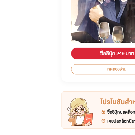
ซื้ออีบุ๊ก 249 บาท
ทดลองอ่าน
โปรโมชันสำหร
ซื้ออีบุ๊กปลดล็
เคยปลดล็อกนิยา