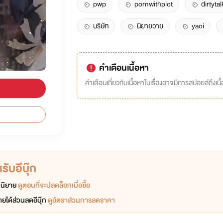
pwp
pornwithplot
dirtytal
บริษัท
นิยายวาย
yaoi
คำเตือนเนื้อหา
คำเตือนเกี่ยวกับเนื้อหาในเรื่องอาจมีการสปอยล์ถึงเนื้อ
ับอีบุ๊ก
อกนิยาย
ดูตอนที่จะปลดล็อกเมื่อซื้อ
ยได้ส่วนลดอีบุ๊ก
ดูอัตราส่วนการลดราคา