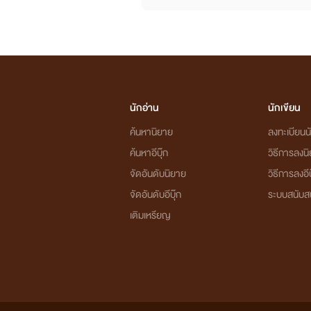
นักอ่าน
นักเขียน
ค้นหานิยาย
ลงทะเบียนนั
ค้นหาอีบุ๊ก
วิธีการลงน
จัดอันดับนิยาย
วิธีการลงอีบ
จัดอันดับอีบุ๊ก
ระบบสนับส
เติมเหรียญ