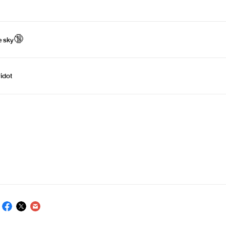
he sky🔞
idot