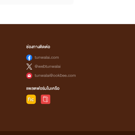
ช่องทางติดต่อ
tunwalai.com
@webtunwalai
tunwalai@ookbee.com
แพลตฟอร์มในเครือ