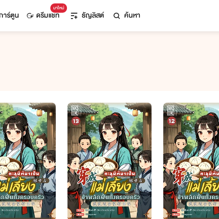
มาใหม่
การ์ตูน
ดรีมแชท
ธัญลิสต์
ค้นหา