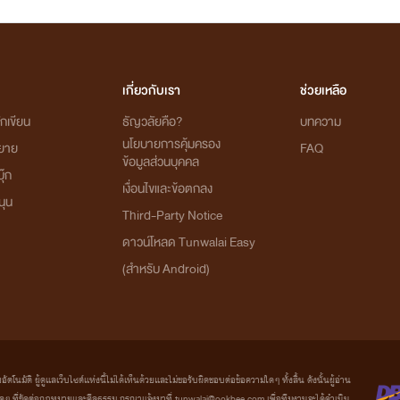
เกี่ยวกับเรา
ช่วยเหลือ
กเขียน
ธัญวลัยคือ?
บทความ
นโยบายการคุ้มครอง
ิยาย
FAQ
ข้อมูลส่วนบุคคล
ุ๊ก
เงื่อนไขและข้อตกลง
นุน
Third-Party Notice
ดาวน์โหลด Tunwalai Easy
(สำหรับ Android)
มัติ ผู้ดูแลเว็บไซต์แห่งนี้ไม่ได้เห็นด้วยและไม่ขอรับผิดชอบต่อข้อความใดๆ ทั้งสิ้น ดังนั้นผู้อ่าน
ที่ขัดต่อกฎหมายและศีลธรรม กรุณาแจ้งมาที่ tunwalai@ookbee.com เพื่อทีมงานจะได้ดำเนิน