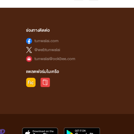
ช่องทางติดต่อ
tunwalai.com
@webtunwalai
tunwalai@ookbee.com
แพลตฟอร์มในเครือ