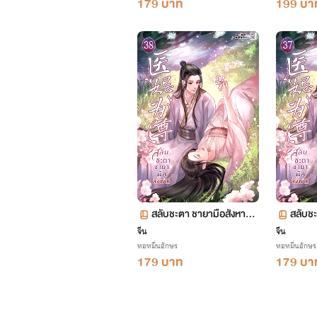
179 บาท
199 บา
สลับชะตา ชายามือสังหาร เ
สลับชะ
ล่ม 38 ตอน 2200-2259
ล่ม 3
จีน
จีน
หอหมื่นอักษร
หอหมื่นอักษร
179 บาท
179 บา