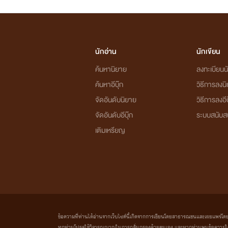
นักอ่าน
นักเขียน
ค้นหานิยาย
ลงทะเบียนนั
ค้นหาอีบุ๊ก
วิธีการลงน
จัดอันดับนิยาย
วิธีการลงอีบ
จัดอันดับอีบุ๊ก
ระบบสนับส
เติมเหรียญ
ข้อความที่ท่านได้อ่านจากเว็บไซต์นี้เกิดจากการเขียนโดยสาธารณชนและเผยแพร่โดยอัตโน
ทุกท่านโปรดใช้วิจารณญาณในการกลั่นกรองด้วยตนเอง และหากท่านพบข้อความใดๆ 