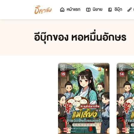
หน้าแรก
นิยาย
อีบุ๊ก
อีบุ๊กของ หอหมื่นอักษร