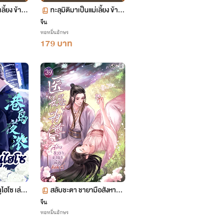
เลี้ยง ข้าพ
ทะลุมิติมาเป็นแม่เลี้ยง ข้าพ
รัว เล่ม 12
ลิกฟื้นทั้งครอบครัว เล่ม 11
จีน
หอหมื่นอักษร
ตอน 547-599
179 บาท
ไฮโซ เล่ม
สลับชะตา ชายามือสังหาร เ
ล่ม 39 (จบ)
จีน
หอหมื่นอักษร