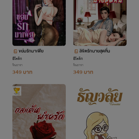
ขย่มรักมาเฟีย
ลิขิตรักนายสุดหื่น
อีโรติก
อีโรติก
รินธารา
รินธารา
349 บาท
349 บาท