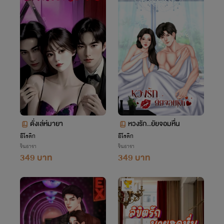
ดั่งเล่ห์มายา
หวงรัก..ยัยจอมหื่น
อีโรติก
อีโรติก
รินธารา
รินธารา
349 บาท
349 บาท