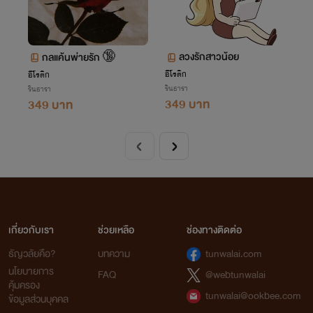
ลวงรักสาวน้อย
กลแค้นพ่ายรัก 🔞
อีโรติก
อีโรติก
รินธารา
รินธารา
349 บาท
349 บาท
เกี่ยวกับเรา
ช่วยเหลือ
ช่องทางติดต่อ
ธัญวลัยคือ?
บทความ
tunwalai.com
นโยบายการ
FAQ
@webtunwalai
คุ้มครอง
tunwalai@ookbee.com
ข้อมูลส่วนบุคคล