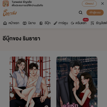
Tunwalai ธัญวลัย
เปิดแอป
เพื่อประสบการณ์ที่ดีกว่าบนมือถือ
เข้าสู่ระบบ
มาใหม่
หน้าแรก
นิยาย
อีบุ๊ก
การ์ตูน
ดรีมแชท
ธัญลิสต์
อีบุ๊กของ รินธารา