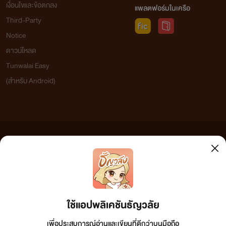
เงื่อนไขและข้อตกลง
แพลตฟอร์มในเครือ
Third-Party
Notice
ดาวน์โหลด
Tunwalai Easy
(สำหรับ Android)
ข้อความที่ท่านได้อ่านจากเว็บไซต์นี้เกิดจากการเขียนโดยสาธารณชนและเผยแพร่โดยอัตโนมัติ ผู้ดูแล
เว็บไซต์แห่งนี้ไม่ได้เห็นด้วยและไม่ขอรับผิดชอบต่อข้อความใดๆ ทั้งสิ้น ดังนั้นผู้อ่านทุกท่านโปรดใช้
วิจารณญาณในการกลั่นกรองด้วยตนเอง และหากท่านพบข้อความใดๆ ที่ขัดต่อกฎหมายและศีลธรรม
กรุณาแจ้งมาที่ tunwalai@ookbee.com เพื่อทีมงานจะได้ดำเนินการในทันที ทั้งนี้ ทางเว็บไซต์ขอสงวน
ลิขสิทธิ์ตามพระราชบัญญัติลิขสิทธิ์ (ฉบับเพิ่มเติม) พ.ศ.2558
ใช้แอปพลิเคชันธัญวลัย
เพื่อประสบการณ์อ่านและเขียนที่ดีกว่าบนมือถือ