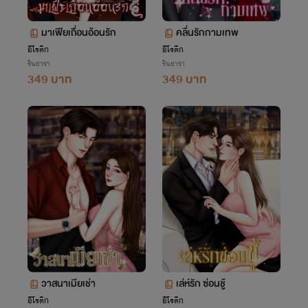
มาเฟียเถื่อนอ้อนรัก
คลื่นรักกามเทพ
อีโรติก
อีโรติก
รินธารา
รินธารา
349 บาท
349 บาท
วาสนาเมียเช่า
เล่ห์รัก ซ่อนชู้
อีโรติก
อีโรติก