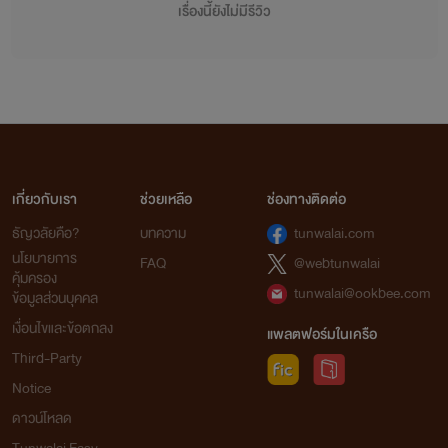
เรื่องนี้ยังไม่มีรีวิว
เจ้าของลิขสิทธิ์ต้นฉบับ China Literature
จากใจเก๋อเก๋อ
นิยายทุกเรื่องที่อยู่ในโปรเจกต์หอหมื่นอักษรเราเป็นนิยายที่เก๋อเก๋อพยายามพิถีพิถันคัดเลือก
เกี่ยวกับเรา
ช่วยเหลือ
ช่องทางติดต่อ
มาอย่างเต็มความสามารถโดยผ่านการเรียบเรียงและกลั่นกรองด้วยความตั้งใจของเหล่านักแปล เพื่อ
ธัญวลัยคือ?
บทความ
tunwalai.com
ให้นายท่านได้รับความเพลิดเพลินอย่างถึงที่สุด
นโยบายการ
FAQ
@webtunwalai
เก๋อเก๋อหวังเป็นอย่างยิ่งว่านิยายของเราจะเติมเต็มความปรารถนาของนายท่านทุกๆ คนได้
คุ้มครอง
อย่างพึงพอใจ และเชื่อมั่นว่านายท่านจะสนับสนุนนิยายของเราอย่างถูกลิขสิทธิ์ เพื่อเป็นกำลังใจใน
tunwalai@ookbee.com
ข้อมูลส่วนบุคคล
การคัดสรรนิยายเรื่องอื่นๆ ของเราต่อไปในอนาคต
เงื่อนไขและข้อตกลง
แพลตฟอร์มในเครือ
ถ้าหากนายท่านพบเห็นนิยายของหอหมื่นอักษรถูกนำไปเผยแพร่อย่างผิดลิขสิทธิ์ที่ใด
Third-Party
สามารถเข้ามาแจ้งกับเราได้ในทุกช่องทางการติดต่อ
Notice
ดาวน์โหลด
ท้ายที่สุดนี้เก๋อเก๋อขอขอบพระคุณแรงสนับสนุนของนายท่านทุกคนจากนี้และต่อไปในอนาคต