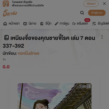
Tunwalai ธัญวลัย
เปิดแอป
เพื่อประสบการณ์ที่ดีกว่าบนมือถือ
เข้าสู่ระบบ
มาใหม่
หน้าแรก
นิยาย
อีบุ๊ก
การ์ตูน
ดรีมแชท
ธัญลิสต์
เหนียงจื่อของคุณชายขี้โรค เล่ม 7 ตอน
337-392
นักเขียน:
หอหมื่นอักษร
จีน
0.0