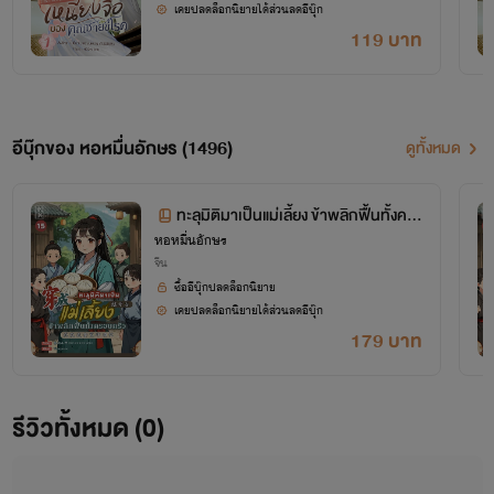
เคยปลดล็อกนิยายได้ส่วนลดอีบุ๊ก
119 บาท
อีบุ๊กของ หอหมื่นอักษร (1496)
ดูทั้งหมด
ทะลุมิติมาเป็นแม่เลี้ยง ข้าพลิกฟื้นทั้งคร
หอหมื่นอักษร
อบครัว เล่ม 15 (จบ+ตอนพิเศษ)
จีน
ซื้ออีบุ๊กปลดล็อกนิยาย
เคยปลดล็อกนิยายได้ส่วนลดอีบุ๊ก
179 บาท
โปรเจกต์ "หอหมื่นอักษร" เป็นโปรเจกต์ที่ซื้อลิขสิทธิ์นิยายออนไลน์มาอย่างถูกต้อง
รีวิวทั้งหมด (0)
เผยแพร่อย่างเป็นทางการโดย OokbeeU และ China Literature