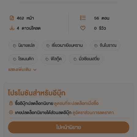
462
หน้า
56
ตอน
4
ดาวน์โหลด
0
รีวิว
นิยายแปล
เซี่ยวเมาเยียนหราน
จีนโบราณ
โรแมนติก
ฟีลกู๊ด
มั่วเชียนเสวี่ย
แสดงเพิ่มเติม
หนิงเซ่าชิง
โปรโมชันสำหรับอีบุ๊ก
ซื้ออีบุ๊กปลดล็อกนิยาย
ดูตอนที่จะปลดล็อกเมื่อซื้อ
เคยปลดล็อกนิยายได้ส่วนลดอีบุ๊ก
ดูอัตราส่วนการลดราคา
ไปหน้านิยาย