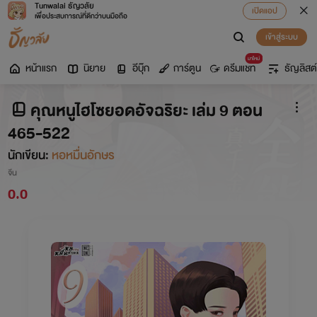
Tunwalai ธัญวลัย
เปิดแอป
เพื่อประสบการณ์ที่ดีกว่าบนมือถือ
เข้าสู่ระบบ
มาใหม่
หน้าแรก
นิยาย
อีบุ๊ก
การ์ตูน
ดรีมแชท
ธัญลิสต์
คุณหนูไฮโซยอดอัจฉริยะ เล่ม 9 ตอน
465-522
นักเขียน:
หอหมื่นอักษร
จีน
0.0