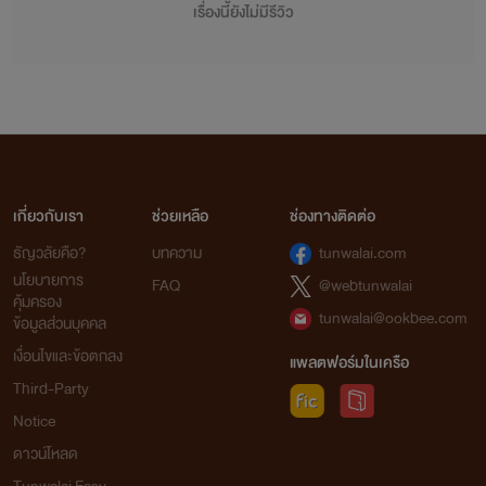
เรื่องนี้ยังไม่มีรีวิว
เจ้าของลิขสิทธิ์ต้นฉบับ China Literature
จากใจเก๋อเก๋อ
นิยายทุกเรื่องที่อยู่ในโปรเจกต์หอหมื่นอักษรเราเป็นนิยายที่เก๋อเก๋อพยายามพิถีพิถันคัดเลือก
เกี่ยวกับเรา
ช่วยเหลือ
ช่องทางติดต่อ
มาอย่างเต็มความสามารถโดยผ่านการเรียบเรียงและกลั่นกรองด้วยความตั้งใจของเหล่านักแปล เพื่อ
ธัญวลัยคือ?
บทความ
tunwalai.com
ให้นายท่านได้รับความเพลิดเพลินอย่างถึงที่สุด
นโยบายการ
FAQ
@webtunwalai
เก๋อเก๋อหวังเป็นอย่างยิ่งว่านิยายของเราจะเติมเต็มความปรารถนาของนายท่านทุกๆ คนได้
คุ้มครอง
อย่างพึงพอใจ และเชื่อมั่นว่านายท่านจะสนับสนุนนิยายของเราอย่างถูกลิขสิทธิ์ เพื่อเป็นกำลังใจใน
tunwalai@ookbee.com
ข้อมูลส่วนบุคคล
การคัดสรรนิยายเรื่องอื่นๆ ของเราต่อไปในอนาคต
เงื่อนไขและข้อตกลง
แพลตฟอร์มในเครือ
ถ้าหากนายท่านพบเห็นนิยายของหอหมื่นอักษรถูกนำไปเผยแพร่อย่างผิดลิขสิทธิ์ที่ใด
Third-Party
สามารถเข้ามาแจ้งกับเราได้ในทุกช่องทางการติดต่อ
Notice
ดาวน์โหลด
ท้ายที่สุดนี้เก๋อเก๋อขอขอบพระคุณแรงสนับสนุนของนายท่านทุกคนจากนี้และต่อไปในอนาคต