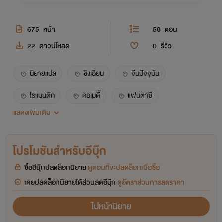
675
หน้า
58
ตอน
22
ดาวน์โหลด
0
รีวิว
นิยายแปล
ชิงเฉี่ยน
จีนปัจจุบัน
โรแมนติก
คอเมดี้
แฟนตาซี
แสดงเพิ่มเติม
อิ๋งจื่อจิน
ฟู่อวิ๋นเซิน
เผยตัวตนลับ
นางเอกเก่ง
โปรโมชันสำหรับอีบุ๊ก
ซื้ออีบุ๊กปลดล็อกนิยาย
ดูตอนที่จะปลดล็อกเมื่อซื้อ
เคยปลดล็อกนิยายได้ส่วนลดอีบุ๊ก
ดูอัตราส่วนการลดราคา
ไปหน้านิยาย