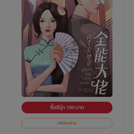
ซื้ออีบุ๊ก 199 บาท
ทดลองอ่าน