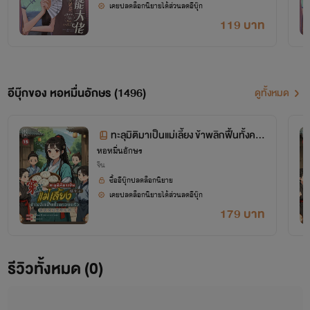
เคยปลดล็อกนิยายได้ส่วนลดอีบุ๊ก
119 บาท
อีบุ๊กของ หอหมื่นอักษร (1496)
ดูทั้งหมด
ทะลุมิติมาเป็นแม่เลี้ยง ข้าพลิกฟื้นทั้งคร
หอหมื่นอักษร
อบครัว เล่ม 15 (จบ+ตอนพิเศษ)
จีน
ซื้ออีบุ๊กปลดล็อกนิยาย
เคยปลดล็อกนิยายได้ส่วนลดอีบุ๊ก
179 บาท
โปรเจกต์ "หอหมื่นอักษร" เป็นโปรเจกต์ที่ซื้อลิขสิทธิ์นิยายออนไลน์มาอย่างถูกต้อง
รีวิวทั้งหมด (0)
เผยแพร่อย่างเป็นทางการโดย OokbeeU และ China Literature