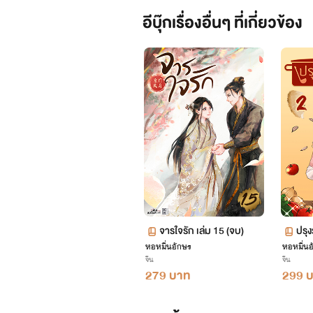
อีบุ๊กเรื่องอื่นๆ ที่เกี่ยวข้อง
จารใจรัก เล่ม 15 (จบ)
ปรุ
หอหมื่นอักษร
หอหมื่นอ
ที่ 
จีน
จีน
279 บาท
299 