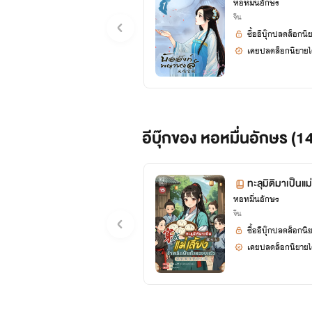
หอหมื่นอักษร
จีน
ซื้ออีบุ๊กปลดล็อกนิ
เคยปลดล็อกนิยายได
อีบุ๊กของ หอหมื่นอักษร (1
ทะลุมิติมาเป็นแม่
หอหมื่นอักษร
15 (จบ+ตอนพิเ
จีน
ซื้ออีบุ๊กปลดล็อกนิ
เคยปลดล็อกนิยายได