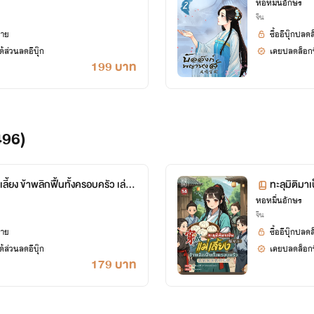
หอหมื่นอักษร
จีน
ยาย
ซื้ออีบุ๊กปลด
้ส่วนลดอีบุ๊ก
เคยปลดล็อกนิ
199 บาท
496)
เลี้ยง ข้าพลิกฟื้นทั้งครอบครัว เล่ม
ทะลุมิติมาเ
ศษ)
หอหมื่นอักษร
14 ตอน 7
จีน
ยาย
ซื้ออีบุ๊กปลด
้ส่วนลดอีบุ๊ก
เคยปลดล็อกนิ
179 บาท