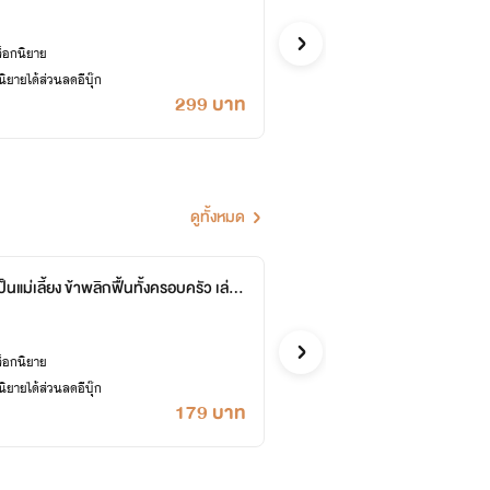
หอหมื่นอั
จีน
ล็อกนิยาย
ซื้ออี
ยายได้ส่วนลดอีบุ๊ก
เคยปลด
299 บาท
ดูทั้งหมด
ป็นแม่เลี้ยง ข้าพลิกฟื้นทั้งครอบครัว เล่ม
ทะลุมิ
06-758
หอหมื่นอั
13 ต
จีน
ล็อกนิยาย
ซื้ออี
ยายได้ส่วนลดอีบุ๊ก
เคยปลด
179 บาท