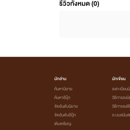
รีวิวทั้งหมด (0)
นักอ่าน
นักเขียน
ค้นหานิยาย
ลงทะเบียนนั
ค้นหาอีบุ๊ก
วิธีการลงน
จัดอันดับนิยาย
วิธีการลงอีบ
นิยายทุกเรื่องที่อยู่ในโปรเจกต์หอหมื่นอ
จัดอันดับอีบุ๊ก
ระบบสนับส
นายท่านได้รับความเพลิดเพลินอย่างถึงที่สุด
เติมเหรียญ
เก๋อเก๋อหวังเป็นอย่างยิ่งว่านิยายของเรา