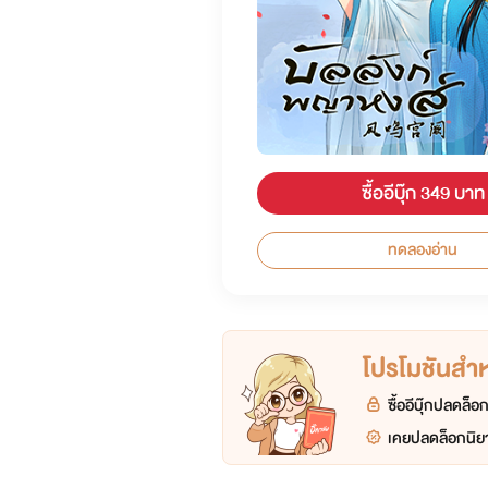
ซื้ออีบุ๊ก 349 บาท
ทดลองอ่าน
โปรโมชันสำหร
ซื้ออีบุ๊กปลดล็
เคยปลดล็อกนิยา