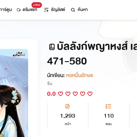
มาใหม่
การ์ตูน
ดรีมแชท
ธัญลิสต์
ค้นหา
บัลลังก์พญาหงส์ เล
471-580
นักเขียน:
หอหมื่นอักษร
จีน
0.0
1,293
110
หน้า
ตอน