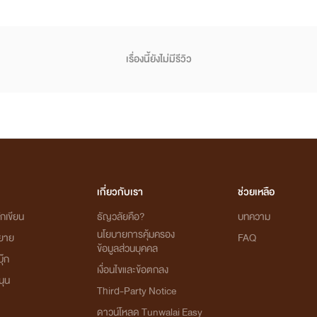
โปรเจกต์ "หอหมื่นอักษร" เป็นโปรเจกต์ที่ซื้อลิขสิทธิ์นิยายออนไลน์มาอย่างถูกต้อง
เรื่องนี้ยังไม่มีรีวิว
เผยแพร่อย่างเป็นทางการโดย OokbeeU และ China Literature
เจ้าของลิขสิทธิ์ต้นฉบับ China Literature
เกี่ยวกับเรา
ช่วยเหลือ
จากใจเก๋อเก๋อ
กเขียน
ธัญวลัยคือ?
บทความ
นโยบายการคุ้มครอง
ิยาย
FAQ
ข้อมูลส่วนบุคคล
ุ๊ก
เงื่อนไขและข้อตกลง
ักษรเราเป็นนิยายที่เก๋อเก๋อพยายามพิถีพิถันคัดเลือกมาอย่างเต็มความสามารถโดยผ่านการเรียบเรียงและ
นุน
Third-Party Notice
ดาวน์โหลด Tunwalai Easy
จะเติมเต็มความปรารถนาของนายท่านทุกๆ คนได้อย่างพึงพอใจ และเชื่อมั่นว่านายท่านจะสนับสนุนนิยายของเ