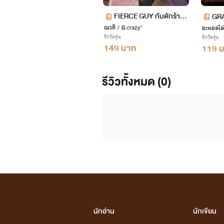
FIERCE GUY กับดักร้ายน
GRA
ณวดี / B.crazy'
ายอำมหิต
อะพอลโล่
GUY
รักวัยรุ่น
รักวัยรุ่น
149 บาท
119 
รีวิวทั้งหมด (0)
นักอ่าน
นักเขียน