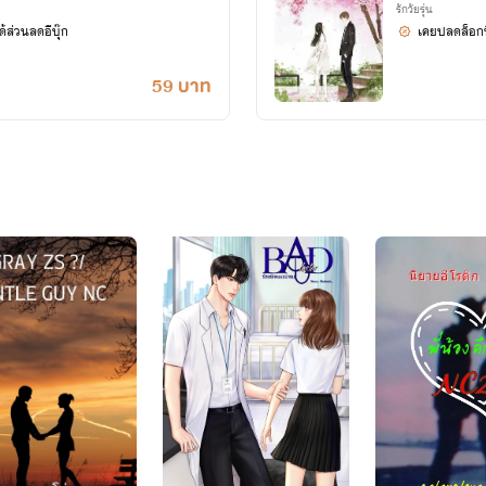
รักวัยรุ่น
้ส่วนลดอีบุ๊ก
เคยปลดล็อกนิ
59 บาท