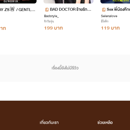
BAD DOCTOR ร้ายรักหม
Sex พี่น้องคึ
Y ZS🚨 / GENTLE
Badstyle_
อนักรบ x SPECIAL LEE&
Selenalove
NC 25
 20+
รักวัยรุ่น
อีโรติก
ROSE
199 บาท
119 บาท
บาท
เรื่องนี้ยังไม่มีรีวิว
เกี่ยวกับเรา
ช่วยเหลือ