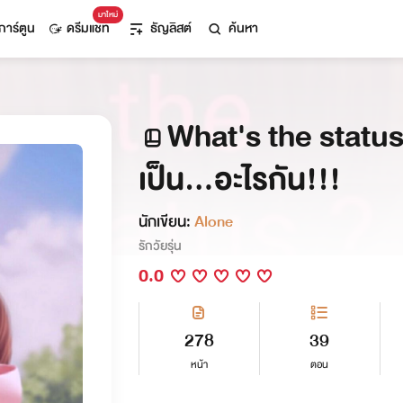
มาใหม่
การ์ตูน
ดรีมแชท
ธัญลิสต์
ค้นหา
What's the status
เป็น...อะไรกัน!!!
นักเขียน:
Alone
รักวัยรุ่น
0.0
278
39
หน้า
ตอน