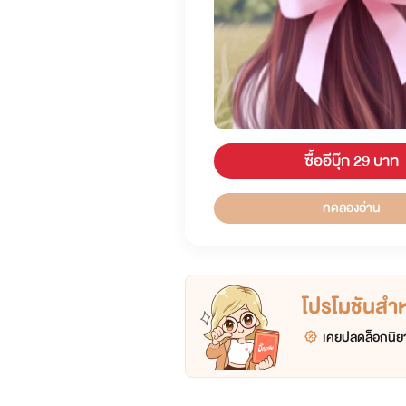
ซื้ออีบุ๊ก 29 บาท
ทดลองอ่าน
โปรโมชันสำหร
เคยปลดล็อกนิยา