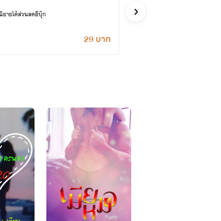
รักวัยรุ่น
ยายได้ส่วนลดอีบุ๊ก
เคยปลด
29 บาท