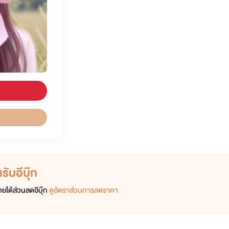
ับอีบุ๊ก
ยได้ส่วนลดอีบุ๊ก
ดูอัตราส่วนการลดราคา