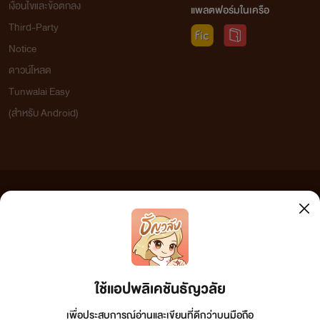
เงื่อนไขและข้อตกลง
แพลตฟอร์มในเครือ
Third-Party
Notice
ดาวน์โหลด
Tunwalai Easy
(สำหรับ Android)
ข้อความที่ท่านได้อ่านจากเว็บไซต์นี้เกิดจากการเขียนโดยสาธารณชนและเผยแพร่โดยอัตโนมัติ ผู้ดูแล
เว็บไซต์แห่งนี้ไม่ได้เห็นด้วยและไม่ขอรับผิดชอบต่อข้อความใดๆ ทั้งสิ้น ดังนั้นผู้อ่านทุกท่านโปรดใช้
วิจารณญาณในการกลั่นกรองด้วยตนเอง และหากท่านพบข้อความใดๆ ที่ขัดต่อกฎหมายและศีลธรรม
กรุณาแจ้งมาที่ tunwalai@ookbee.com เพื่อทีมงานจะได้ดำเนินการในทันที ทั้งนี้ ทางเว็บไซต์ขอสงวน
ลิขสิทธิ์ตามพระราชบัญญัติลิขสิทธิ์ (ฉบับเพิ่มเติม) พ.ศ.2558
ใช้แอปพลิเคชันธัญวลัย
เพื่อประสบการณ์อ่านและเขียนที่ดีกว่าบนมือถือ