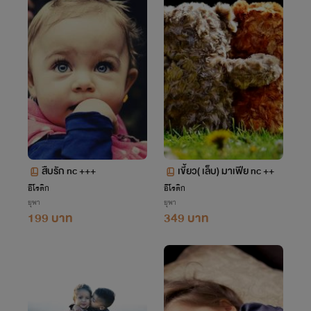
สืบรัก nc +++
เขี้ยว( เล็บ) มาเฟีย nc ++
อีโรติก
อีโรติก
ยุพา
ยุพา
199 บาท
349 บาท