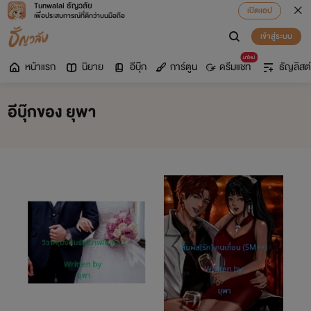
Tunwalai ธัญวลัย
เปิดแอป
เพื่อประสบการณ์ที่ดีกว่าบนมือถือ
เข้าสู่ระบบ
มาใหม่
หน้าแรก
นิยาย
อีบุ๊ก
การ์ตูน
ดรีมแชท
ธัญลิสต์
อีบุ๊กของ ยุพา