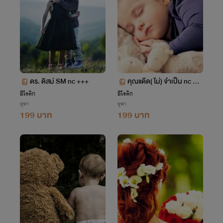
ดร. ดิสม์ SM nc +++
คุณแด๊ด( ไม่) จำเป็น nc ++
+
อีโรติก
อีโรติก
ยุพา
ยุพา
199 บาท
199 บาท