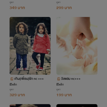
ยุพา
ยุพา
349 บาท
299 บาท
เกิน(เพื่อน)รัก nc +++
วิลแฮม nc+++
อีโรติก
อีโรติก
ยุพา
ยุพา
329 บาท
199 บาท