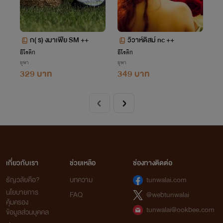
ก( ร) งมาเฟีย SM ++
วิวาห์ดิสม์ nc ++
อีโรติก
อีโรติก
ยุพา
ยุพา
329 บาท
349 บาท
เกี่ยวกับเรา
ช่วยเหลือ
ช่องทางติดต่อ
ธัญวลัยคือ?
บทความ
tunwalai.com
นโยบายการ
FAQ
@webtunwalai
คุ้มครอง
tunwalai@ookbee.com
ข้อมูลส่วนบุคคล