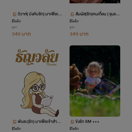
วิวาห์( บังคับรัก) มาเฟียเถื่
สัมผัส(รัก)คนเถื่อน ( รุนแร
อน SM ++ +
ง) SM +++
อีโรติก
อีโรติก
ยุพา
ยุพา
349 บาท
349 บาท
พันธะ(รัก) มาเฟียเจ้าสำรา
ขังรัก SM +++
ญSM++++
อีโรติก
อีโรติก