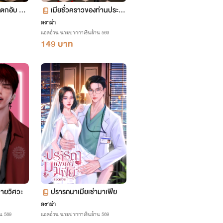
ยตกอับ #B
เมียชั่วคราวของท่านประธา
ight
น { เซตพิษรักท่านประทาน
ดราม่า
แอดอ้วน นามปากกาเงินล้าน 569
}
149 บาท
นายวิศวะ
ปรารถนาเมียเช่ามาเฟีย
ดราม่า
น 569
แอดอ้วน นามปากกาเงินล้าน 569