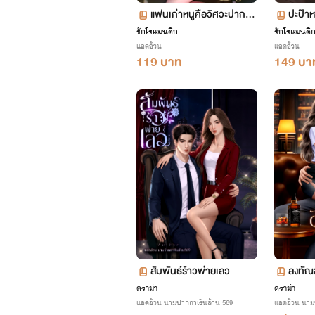
แฟนเก่าหนูคือวิศวะปากหม
ปะป๊าห
า
รักโรแมนติก
รักโรแมนติ
แอดอ้วน
แอดอ้วน
119 บาท
149 บา
สัมพันธ์ร้าวพ่ายเลว
ลงทัณฑ
ดราม่า
ดราม่า
แอดอ้วน นามปากกาเงินล้าน 569
แอดอ้วน นาม