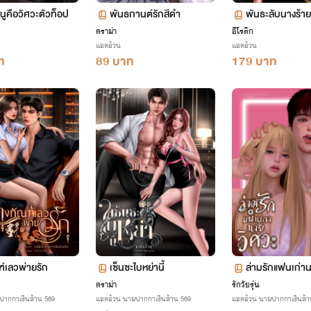
นูคือวิศวะตัวท็อป
พันธกานต์รักสีดำ
พันธะลับนางร้า
ehind the Seotl
ก
ดราม่า
อีโรติก
แอดอ้วน
แอดอ้วน
ท
89 บาท
179 บาท
์เลวพ่ายรัก
เซ็นซะใบหย่านี้
ล่ามรักแฟนเก่า
ดราม่า
รักวัยรุ่น
ปากกาเงินล้าน 569
แอดอ้วน นามปากกาเงินล้าน 569
แอดอ้วน นามปากกาเงินล้า