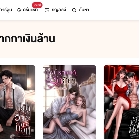
มาใหม่
การ์ตูน
ดรีมแชท
ธัญลิสต์
ค้นหา
ากกาเงินล้าน