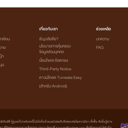
เกี่ยวกับเรา
ช่วยเหลือ
กเขียน
ธัญวลัยคือ?
บทความ
นโยบายการคุ้มครอง
ิยาย
FAQ
ข้อมูลส่วนบุคคล
ุ๊ก
เงื่อนไขและข้อตกลง
นุน
Third-Party Notice
ดาวน์โหลด Tunwalai Easy
(สำหรับ Android)
มัติ ผู้ดูแลเว็บไซต์แห่งนี้ไม่ได้เห็นด้วยและไม่ขอรับผิดชอบต่อข้อความใดๆ ทั้งสิ้น ดังนั้นผู้อ่าน
ที่ขัดต่อกฎหมายและศีลธรรม กรุณาแจ้งมาที่ tunwalai@ookbee.com เพื่อทีมงานจะได้ดำเนิน