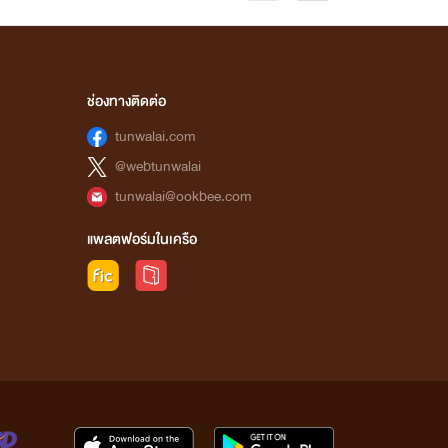
ช่องทางติดต่อ
tunwalai.com
@webtunwalai
tunwalai@ookbee.com
แพลตฟอร์มในเครือ