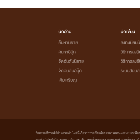
นักอ่าน
นักเขียน
ค้นหานิยาย
ลงทะเบียนนั
ค้นหาอีบุ๊ก
วิธีการลงน
จัดอันดับนิยาย
วิธีการลงอีบ
จัดอันดับอีบุ๊ก
ระบบสนับส
เติมเหรียญ
ข้อความที่ท่านได้อ่านจากเว็บไซต์นี้เกิดจากการเขียนโดยสาธารณชนและเผยแพร่โดยอัตโน
ทุกท่านโปรดใช้วิจารณญาณในการกลั่นกรองด้วยตนเอง และหากท่านพบข้อความใดๆ 